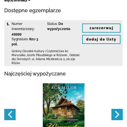
Więcej informacji
Dostępne egzemplarze
1.
Numer
Status:
Do
zarezerwuj
inwentarzowy:
wypożyczenia
49999
Sygnatura:
821-3
dodaj do listy
pol.
Gminny Ośrodek Kultury i Czytelnictwa
im.
Marszałka Józefa Piłsudskiego w Różanie
,
Oddział
dla Dorosłych,
ul. Adama Mickiewicza 5
,
06-230
Różan
Najczęściej wypożyczane