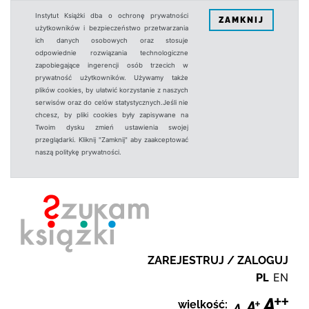
Instytut Książki dba o ochronę prywatności
ZAMKNIJ
użytkowników i bezpieczeństwo przetwarzania
ich danych osobowych oraz stosuje
odpowiednie rozwiązania technologiczne
zapobiegające ingerencji osób trzecich w
prywatność użytkowników. Używamy także
plików cookies, by ułatwić korzystanie z naszych
serwisów oraz do celów statystycznych.Jeśli nie
chcesz, by pliki cookies były zapisywane na
Twoim dysku zmień ustawienia swojej
przeglądarki. Kliknij "Zamknij" aby zaakceptować
naszą politykę prywatności.
ZAREJESTRUJ / ZALOGUJ
PL
EN
wielkość: