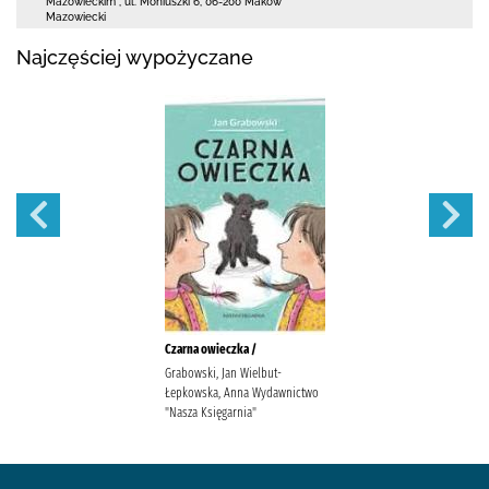
Mazowieckim
,
ul. Moniuszki 6
,
06-200 Maków
Mazowiecki
Najczęściej wypożyczane
Czarna owieczka /
Grabowski, Jan Wielbut-
Łepkowska, Anna Wydawnictwo
"Nasza Księgarnia"