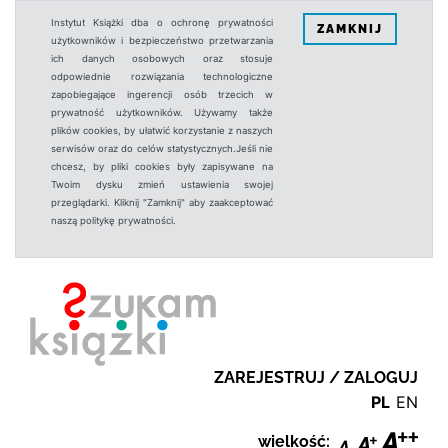
Instytut Książki dba o ochronę prywatności
ZAMKNIJ
użytkowników i bezpieczeństwo przetwarzania
ich danych osobowych oraz stosuje
odpowiednie rozwiązania technologiczne
zapobiegające ingerencji osób trzecich w
prywatność użytkowników. Używamy także
plików cookies, by ułatwić korzystanie z naszych
serwisów oraz do celów statystycznych.Jeśli nie
chcesz, by pliki cookies były zapisywane na
Twoim dysku zmień ustawienia swojej
przeglądarki. Kliknij "Zamknij" aby zaakceptować
naszą politykę prywatności.
ZAREJESTRUJ / ZALOGUJ
PL
EN
wielkość: