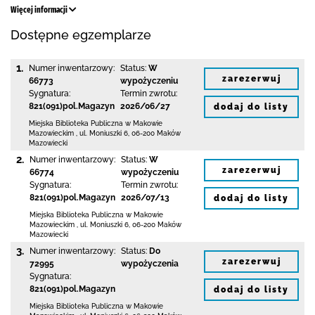
Więcej informacji
Dostępne egzemplarze
1.
Numer inwentarzowy:
Status:
W
zarezerwuj
66773
wypożyczeniu
Sygnatura:
Termin zwrotu:
821(091)pol.Magazyn
2026/06/27
dodaj do listy
Miejska Biblioteka Publiczna w Makowie
Mazowieckim
,
ul. Moniuszki 6
,
06-200 Maków
Mazowiecki
2.
Numer inwentarzowy:
Status:
W
zarezerwuj
66774
wypożyczeniu
Sygnatura:
Termin zwrotu:
821(091)pol.Magazyn
2026/07/13
dodaj do listy
Miejska Biblioteka Publiczna w Makowie
Mazowieckim
,
ul. Moniuszki 6
,
06-200 Maków
Mazowiecki
3.
Numer inwentarzowy:
Status:
Do
zarezerwuj
72995
wypożyczenia
Sygnatura:
821(091)pol.Magazyn
dodaj do listy
Miejska Biblioteka Publiczna w Makowie