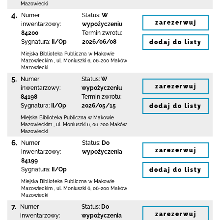
Mazowiecki
4.
Numer
Status:
W
zarezerwuj
inwentarzowy:
wypożyczeniu
84200
Termin zwrotu:
Sygnatura:
II/Op
2026/06/08
dodaj do listy
Miejska Biblioteka Publiczna w Makowie
Mazowieckim
,
ul. Moniuszki 6
,
06-200 Maków
Mazowiecki
5.
Numer
Status:
W
zarezerwuj
inwentarzowy:
wypożyczeniu
84198
Termin zwrotu:
Sygnatura:
II/Op
2026/05/15
dodaj do listy
Miejska Biblioteka Publiczna w Makowie
Mazowieckim
,
ul. Moniuszki 6
,
06-200 Maków
Mazowiecki
6.
Numer
Status:
Do
zarezerwuj
inwentarzowy:
wypożyczenia
84199
Sygnatura:
II/Op
dodaj do listy
Miejska Biblioteka Publiczna w Makowie
Mazowieckim
,
ul. Moniuszki 6
,
06-200 Maków
Mazowiecki
7.
Numer
Status:
Do
zarezerwuj
inwentarzowy:
wypożyczenia