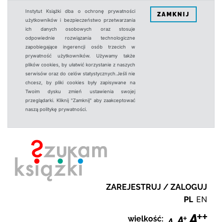
Instytut Książki dba o ochronę prywatności
ZAMKNIJ
użytkowników i bezpieczeństwo przetwarzania
ich danych osobowych oraz stosuje
odpowiednie rozwiązania technologiczne
zapobiegające ingerencji osób trzecich w
prywatność użytkowników. Używamy także
plików cookies, by ułatwić korzystanie z naszych
serwisów oraz do celów statystycznych.Jeśli nie
chcesz, by pliki cookies były zapisywane na
Twoim dysku zmień ustawienia swojej
przeglądarki. Kliknij "Zamknij" aby zaakceptować
naszą politykę prywatności.
ZAREJESTRUJ / ZALOGUJ
PL
EN
wielkość: