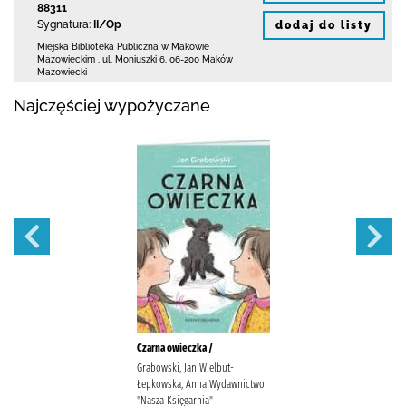
88311
Sygnatura:
II/Op
dodaj do listy
Miejska Biblioteka Publiczna w Makowie
Mazowieckim
,
ul. Moniuszki 6
,
06-200 Maków
Mazowiecki
Najczęściej wypożyczane
Czarna owieczka /
Grabowski, Jan Wielbut-
Łepkowska, Anna Wydawnictwo
"Nasza Księgarnia"