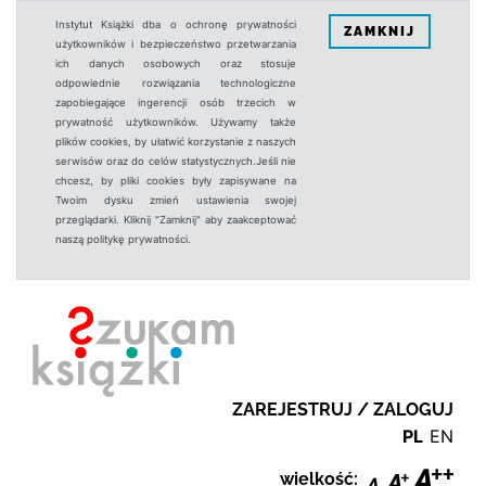
Instytut Książki dba o ochronę prywatności
ZAMKNIJ
użytkowników i bezpieczeństwo przetwarzania
ich danych osobowych oraz stosuje
odpowiednie rozwiązania technologiczne
zapobiegające ingerencji osób trzecich w
prywatność użytkowników. Używamy także
plików cookies, by ułatwić korzystanie z naszych
serwisów oraz do celów statystycznych.Jeśli nie
chcesz, by pliki cookies były zapisywane na
Twoim dysku zmień ustawienia swojej
przeglądarki. Kliknij "Zamknij" aby zaakceptować
naszą politykę prywatności.
ZAREJESTRUJ / ZALOGUJ
PL
EN
wielkość: