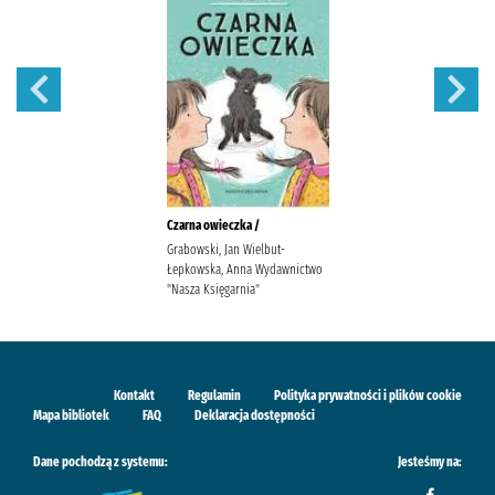
Czarna owieczka /
Grabowski, Jan Wielbut-
Łepkowska, Anna Wydawnictwo
"Nasza Księgarnia"
Kontakt
Regulamin
Polityka prywatności i plików cookie
Mapa bibliotek
FAQ
Deklaracja dostępności
Dane pochodzą z systemu:
Jesteśmy na: