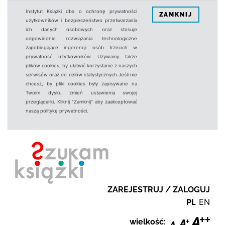
Instytut Książki dba o ochronę prywatności
ZAMKNIJ
użytkowników i bezpieczeństwo przetwarzania
ich danych osobowych oraz stosuje
odpowiednie rozwiązania technologiczne
zapobiegające ingerencji osób trzecich w
prywatność użytkowników. Używamy także
plików cookies, by ułatwić korzystanie z naszych
serwisów oraz do celów statystycznych.Jeśli nie
chcesz, by pliki cookies były zapisywane na
Twoim dysku zmień ustawienia swojej
przeglądarki. Kliknij "Zamknij" aby zaakceptować
naszą politykę prywatności.
ZAREJESTRUJ / ZALOGUJ
PL
EN
wielkość: