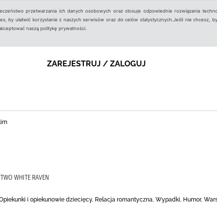
ieczeństwo przetwarzania ich danych osobowych oraz stosuje odpowiednie rozwiązania techno
, by ułatwić korzystanie z naszych serwisów oraz do celów statystycznych.Jeśli nie chcesz, by
aakceptować naszą politykę prywatności.
ZAREJESTRUJ / ZALOGUJ
kim
CTWO WHITE RAVEN
, Opiekunki i opiekunowie dziecięcy, Relacja romantyczna, Wypadki, Humor, Wa