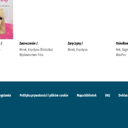
 /
Zauroczenie /
Zaręczyny /
Osiedlow
a
Mirek, Krystyna (filolożka)
Mirek, Krystyna
Rek, Dag
Wydawnictwo Filia
WasPos
egulamin
Polityka prywatności i plików cookie
Mapa bibliotek
FAQ
Deklar