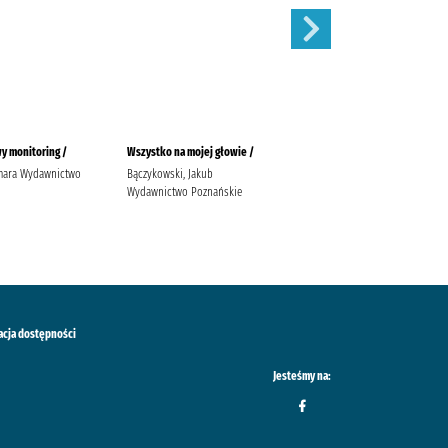
y monitoring /
Wszystko na mojej głowie /
Ostatni taniec /
mara Wydawnictwo
Bączykowski, Jakub
Wicijowski, Rafał (1988- )
Wydawnictwo Poznańskie
acja dostępności
Jesteśmy na: