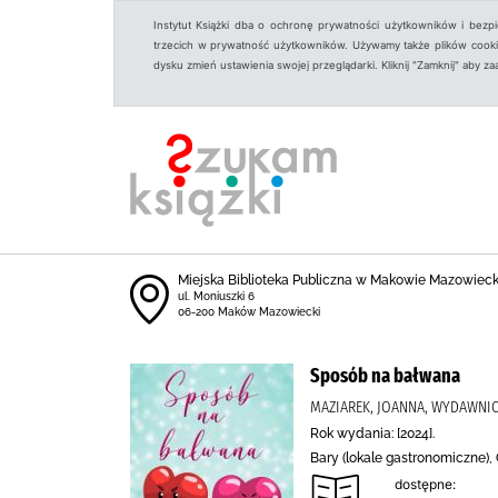
Instytut Książki dba o ochronę prywatności użytkowników i bezp
trzecich w prywatność użytkowników. Używamy także plików cookies
dysku zmień ustawienia swojej przeglądarki. Kliknij "Zamknij" aby z
Miejska Biblioteka Publiczna w Makowie Mazowiec
ul. Moniuszki 6
06-200 Maków Mazowiecki
Sposób na bałwana
MAZIAREK, JOANNA, WYDAWNI
Rok wydania: [2024].
Bary (lokale gastronomiczne)
dostępne: