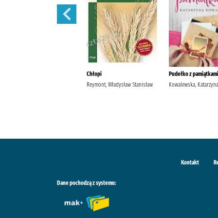
Szantaż /
Chłopi
Pudełko z pamiątkami
Michalak, Katarzyna
Reymont, Władysław Stanisław
Kowalewska, Katarzyn
Kontakt
R
Dane pochodzą z systemu: