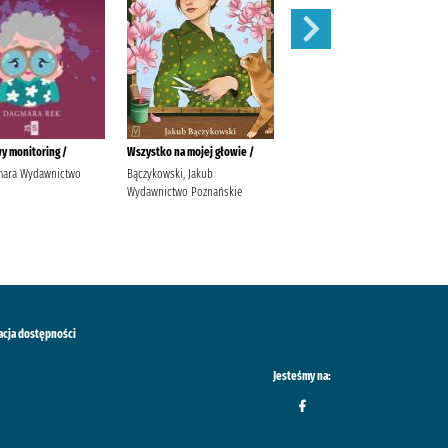
y monitoring /
Wszystko na mojej głowie /
Ostatni taniec /
mara Wydawnictwo
Bączykowski, Jakub
Wicijowski, Rafał (1988- )
Wydawnictwo Poznańskie
acja dostępności
Jesteśmy na: