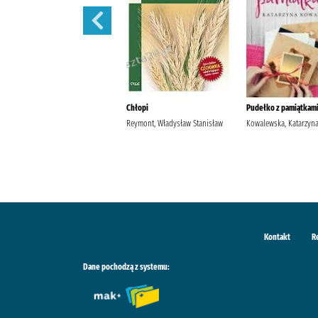
Szantaż /
Chłopi
Pudełko z pamiątkami
Michalak, Katarzyna
Reymont, Władysław Stanisław
Kowalewska, Katarzyn
Kontakt
R
Dane pochodzą z systemu: