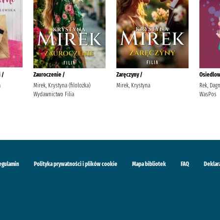
 /
Zauroczenie /
Zaręczyny /
Osiedlow
a
Mirek, Krystyna (filolożka)
Mirek, Krystyna
Rek, Dag
Wydawnictwo Filia
WasPos
egulamin
Polityka prywatności i plików cookie
Mapa bibliotek
FAQ
Deklar