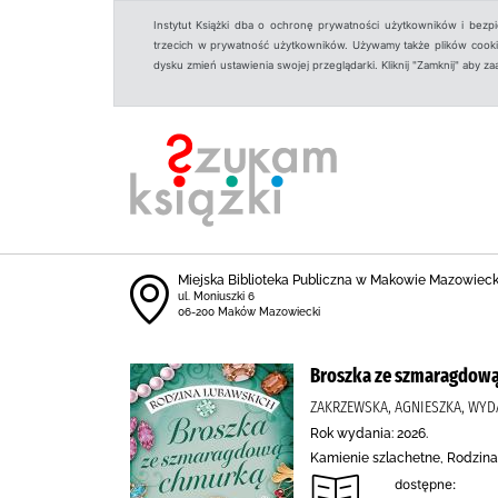
Instytut Książki dba o ochronę prywatności użytkowników i bezp
trzecich w prywatność użytkowników. Używamy także plików cookies
dysku zmień ustawienia swojej przeglądarki. Kliknij "Zamknij" aby z
Miejska Biblioteka Publiczna w Makowie Mazowiec
ul. Moniuszki 6
06-200 Maków Mazowiecki
Broszka ze szmaragdow
ZAKRZEWSKA, AGNIESZKA, WY
Rok wydania: 2026.
Kamienie szlachetne, Rodzina,
dostępne: