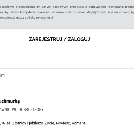
ieczeństwo przetwarzania ich danych osobowych oraz stosuje odpowiednie rozwiązania techno
, by ułatwić korzystanie z naszych serwisów oraz do celów statystycznych.Jeśli nie chcesz, by
aakceptować naszą politykę prywatności.
ZAREJESTRUJ / ZALOGUJ
kim
ą chmurką
DAWNICTWO DOBRE STRONY.
 Wieś, Złotnicy i jubilerzy, Życie, Powieść, Romans