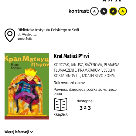
kontrast:
Biblioteka Instytutu Polskiego w Sofii
ul. Weslec 12
1000 Sofia
Kral Matiuš P''rvi
KORCZAK, JANUSZ, BAŽENOVA, PLAMENA
TŁUMACZENIE, PRAMATAROV, VESELIN
KOSTADINOV IL., IZDATELSTVO SONM
Rok wydania: 2012.
Powieść dziecięca polska 20 w., 1901-
2000
dostępne:
3 z 3
Więcej informacji