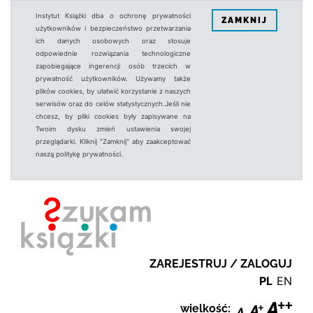
Instytut Książki dba o ochronę prywatności
ZAMKNIJ
użytkowników i bezpieczeństwo przetwarzania
ich danych osobowych oraz stosuje
odpowiednie rozwiązania technologiczne
zapobiegające ingerencji osób trzecich w
prywatność użytkowników. Używamy także
plików cookies, by ułatwić korzystanie z naszych
serwisów oraz do celów statystycznych.Jeśli nie
chcesz, by pliki cookies były zapisywane na
Twoim dysku zmień ustawienia swojej
przeglądarki. Kliknij "Zamknij" aby zaakceptować
naszą politykę prywatności.
ZAREJESTRUJ / ZALOGUJ
PL
EN
wielkość: