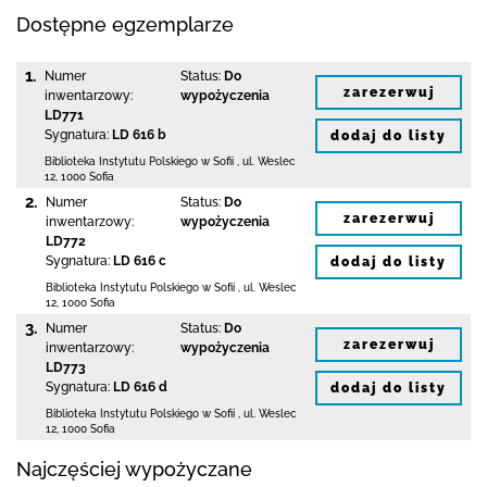
Dostępne egzemplarze
1.
Numer
Status:
Do
zarezerwuj
inwentarzowy:
wypożyczenia
LD771
Sygnatura:
LD 616 b
dodaj do listy
Biblioteka Instytutu Polskiego w Sofii
,
ul. Weslec
12
,
1000 Sofia
2.
Numer
Status:
Do
zarezerwuj
inwentarzowy:
wypożyczenia
LD772
Sygnatura:
LD 616 c
dodaj do listy
Biblioteka Instytutu Polskiego w Sofii
,
ul. Weslec
12
,
1000 Sofia
3.
Numer
Status:
Do
zarezerwuj
inwentarzowy:
wypożyczenia
LD773
Sygnatura:
LD 616 d
dodaj do listy
Biblioteka Instytutu Polskiego w Sofii
,
ul. Weslec
12
,
1000 Sofia
Najczęściej wypożyczane