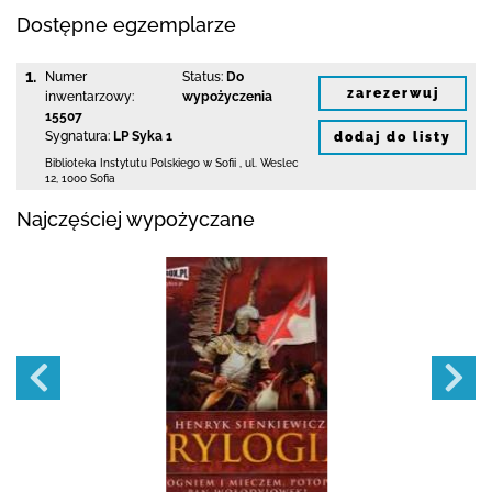
Dostępne egzemplarze
1.
Numer
Status:
Do
zarezerwuj
inwentarzowy:
wypożyczenia
15507
Sygnatura:
LP Syka 1
dodaj do listy
Biblioteka Instytutu Polskiego w Sofii
,
ul. Weslec
12
,
1000 Sofia
Najczęściej wypożyczane