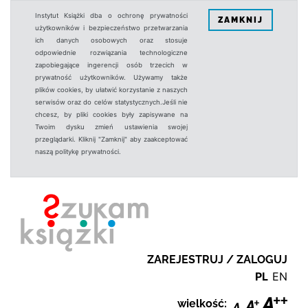
Instytut Książki dba o ochronę prywatności
ZAMKNIJ
użytkowników i bezpieczeństwo przetwarzania
ich danych osobowych oraz stosuje
odpowiednie rozwiązania technologiczne
zapobiegające ingerencji osób trzecich w
prywatność użytkowników. Używamy także
plików cookies, by ułatwić korzystanie z naszych
serwisów oraz do celów statystycznych.Jeśli nie
chcesz, by pliki cookies były zapisywane na
Twoim dysku zmień ustawienia swojej
przeglądarki. Kliknij "Zamknij" aby zaakceptować
naszą politykę prywatności.
ZAREJESTRUJ / ZALOGUJ
PL
EN
wielkość: