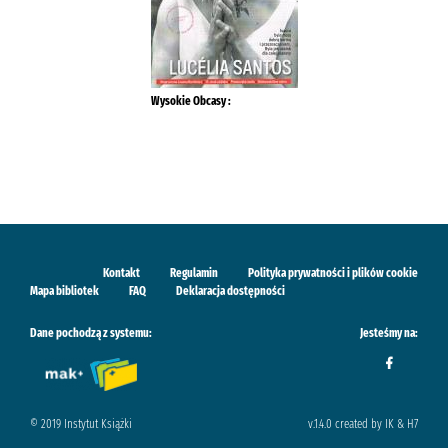
Wysokie Obcasy :
Kontakt
Regulamin
Polityka prywatności i plików cookie
Mapa bibliotek
FAQ
Deklaracja dostępności
Dane pochodzą z systemu:
Jesteśmy na:
© 2019 Instytut Książki
v.1.4.0 created by IK & H7