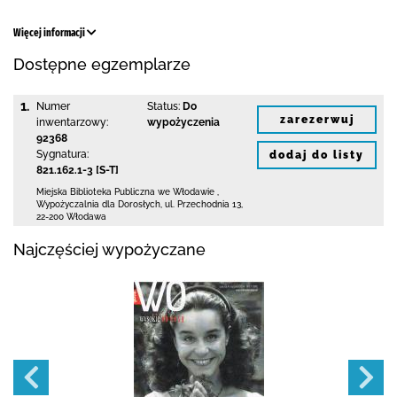
Więcej informacji
Dostępne egzemplarze
1.
Numer
Status:
Do
zarezerwuj
inwentarzowy:
wypożyczenia
92368
Sygnatura:
dodaj do listy
821.162.1-3 [S-T]
Miejska Biblioteka Publiczna we Włodawie
,
Wypożyczalnia dla Dorosłych,
ul. Przechodnia 13
,
22-200 Włodawa
Najczęściej wypożyczane