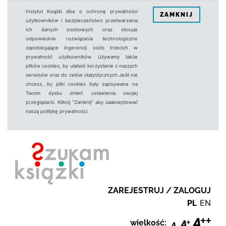
Instytut Książki dba o ochronę prywatności
ZAMKNIJ
użytkowników i bezpieczeństwo przetwarzania
ich danych osobowych oraz stosuje
odpowiednie rozwiązania technologiczne
zapobiegające ingerencji osób trzecich w
prywatność użytkowników. Używamy także
plików cookies, by ułatwić korzystanie z naszych
serwisów oraz do celów statystycznych.Jeśli nie
chcesz, by pliki cookies były zapisywane na
Twoim dysku zmień ustawienia swojej
przeglądarki. Kliknij "Zamknij" aby zaakceptować
naszą politykę prywatności.
ZAREJESTRUJ / ZALOGUJ
PL
EN
wielkość: