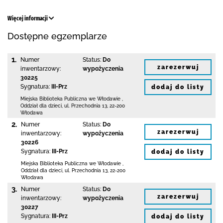
Więcej informacji
Dostępne egzemplarze
1.
Numer
Status:
Do
zarezerwuj
inwentarzowy:
wypożyczenia
30225
Sygnatura:
III-Prz
dodaj do listy
Miejska Biblioteka Publiczna we Włodawie
,
Oddział dla dzieci,
ul. Przechodnia 13
,
22-200
Włodawa
2.
Numer
Status:
Do
zarezerwuj
inwentarzowy:
wypożyczenia
30226
Sygnatura:
III-Prz
dodaj do listy
Miejska Biblioteka Publiczna we Włodawie
,
Oddział dla dzieci,
ul. Przechodnia 13
,
22-200
Włodawa
3.
Numer
Status:
Do
zarezerwuj
inwentarzowy:
wypożyczenia
30227
Sygnatura:
III-Prz
dodaj do listy