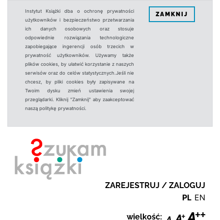
Instytut Książki dba o ochronę prywatności
ZAMKNIJ
użytkowników i bezpieczeństwo przetwarzania
ich danych osobowych oraz stosuje
odpowiednie rozwiązania technologiczne
zapobiegające ingerencji osób trzecich w
prywatność użytkowników. Używamy także
plików cookies, by ułatwić korzystanie z naszych
serwisów oraz do celów statystycznych.Jeśli nie
chcesz, by pliki cookies były zapisywane na
Twoim dysku zmień ustawienia swojej
przeglądarki. Kliknij "Zamknij" aby zaakceptować
naszą politykę prywatności.
ZAREJESTRUJ / ZALOGUJ
PL
EN
wielkość: