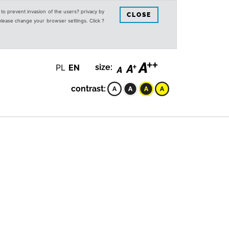
s to prevent invasion of the users? privacy by
CLOSE
 please change your browser settings. Click ?
PL
EN
size:
contrast: