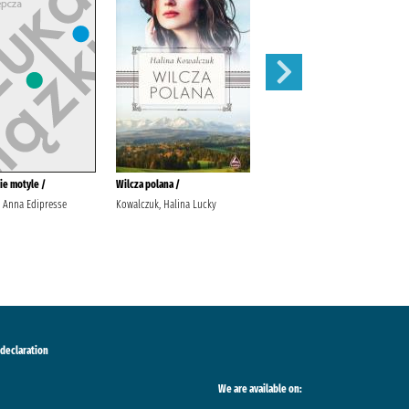
ie motyle /
Wilcza polana /
Urwisko /
, Anna Edipresse
Kowalczuk, Halina Lucky
Małecki, Robert Wydawnictwo
Literackie
 declaration
We are available on: