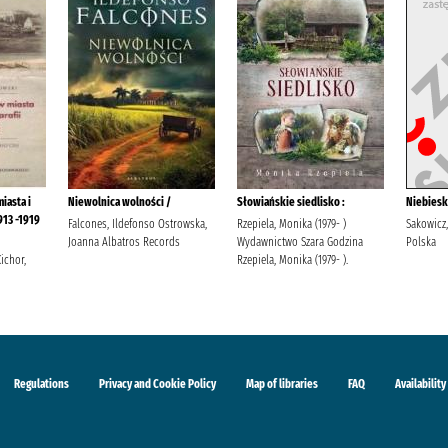
iasta i
Niewolnica wolności /
Słowiańskie siedlisko :
Niebiesk
913 -1919
Falcones, Ildefonso Ostrowska,
Rzepiela, Monika (1979- )
Sakowicz
Joanna Albatros Records
Wydawnictwo Szara Godzina
Polska
ichor,
Rzepiela, Monika (1979- ).
Regulations
Privacy and Cookie Policy
Map of libraries
FAQ
Availability