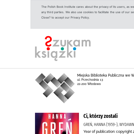
The Polish Book Institute cares about the privacy of its users, as w
any third parties. We also use cookies to facilitate the use of our
Close? to accept our Privacy Policy.
Miejska Biblioteka Publiczna we
ul. Przechodnia 13
22-200 Włodawa
Ci, którzy zostali
GREŃ, HANNA (1959-), WYDAW
Year of publication: copyright 