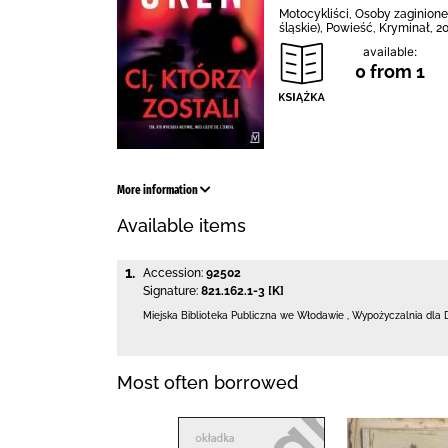
Motocykliści, Osoby zaginione
śląskie), Powieść, Kryminał, 2
available:
0 from 1
More information
Available items
1.
Accession:
92502
Signature:
821.162.1-3 [K]
Miejska Biblioteka Publiczna we Włodawie
,
Wypożyczalnia dla 
Most often borrowed