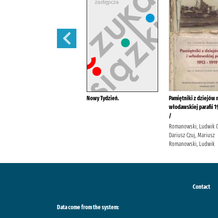
Wazonik na konwalie /
Nowy Tydzień.
Pamiętniki z dziejów m
włodawskiej parafii 1
Wilczyńska, Karolina
/
Wydawnictwo Filia Wilczyńska,
Karolina
Romanowski, Ludwik C
Dariusz Czuj, Mariusz
Romanowski, Ludwik
Contact
Data come from the system: