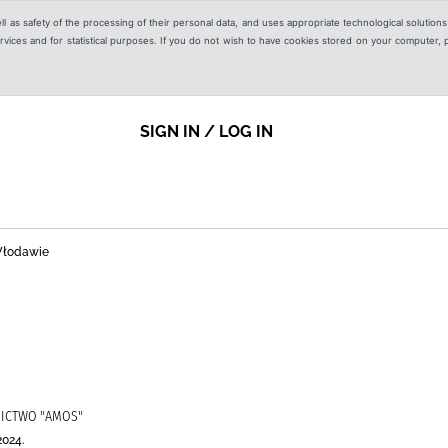
ell as safety of the processing of their personal data, and uses appropriate technological solution
 services and for statistical purposes. If you do not wish to have cookies stored on your computer,
SIGN IN / LOG IN
 Włodawie
NICTWO "AMOS"
2024.