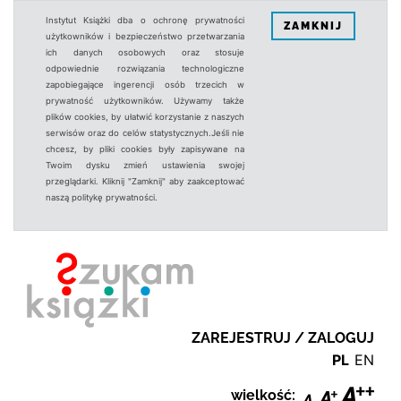
Instytut Książki dba o ochronę prywatności
ZAMKNIJ
użytkowników i bezpieczeństwo przetwarzania
ich danych osobowych oraz stosuje
odpowiednie rozwiązania technologiczne
zapobiegające ingerencji osób trzecich w
prywatność użytkowników. Używamy także
plików cookies, by ułatwić korzystanie z naszych
serwisów oraz do celów statystycznych.Jeśli nie
chcesz, by pliki cookies były zapisywane na
Twoim dysku zmień ustawienia swojej
przeglądarki. Kliknij "Zamknij" aby zaakceptować
naszą politykę prywatności.
ZAREJESTRUJ / ZALOGUJ
PL
EN
wielkość: