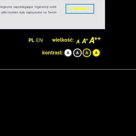
logiczne zapobiegające ingerencji osób
ZAMKNIJ
 pliki cookies były zapisywane na Twoim
PL
EN
wielkość:
kontrast: