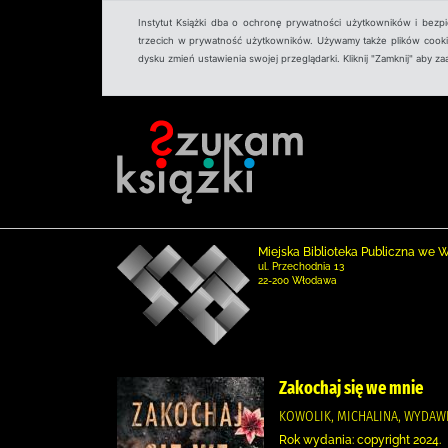
Instytut Książki dba o ochronę prywatności użytkowników i bezp
trzecich w prywatność użytkowników. Używamy także plików cookies
dysku zmień ustawienia swojej przeglądarki. Kliknij "Zamknij" aby z
Miejska Biblioteka Publiczna we
ul. Przechodnia 13
22-200 Włodawa
Zakochaj się we mnie
KOWOLIK, MICHALINA, WYDA
Rok wydania: copyright 2024.