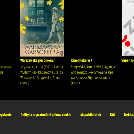
/
Warszawska garsoniera /
Kanadyjski raj /
Super Ty
strowska,
Stryjewska, Anna (1969-). Agencja
Stryjewska, Anna (1969-). Agencja
rds
Wydawniczo-Reklamowa Skarpa
Wydawniczo-Reklamowa Skarpa
Warszawska Stryjewska, Anna
Warszawska Stryjewska, Anna
(1969-).
(1969-).
egulamin
Polityka prywatności i plików cookie
Mapa bibliotek
FAQ
Deklar