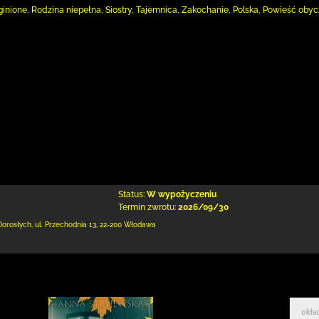
inione, Rodzina niepełna, Siostry, Tajemnica, Zakochanie, Polska, Powieść oby
Status:
W wypożyczeniu
Termin zwrotu:
2026/09/30
Dorosłych,
ul. Przechodnia 13
,
22-200 Włodawa