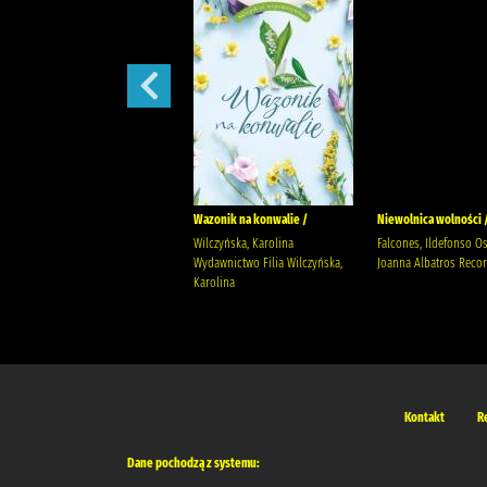
Bobry mówią dzień bobry! /
Wazonik na konwalie /
Niewolnica wolności 
Chotomska, Wanda (1929- )
Wilczyńska, Karolina
Falcones, Ildefonso O
Butenko, Bohdan (1931- )
Wydawnictwo Filia Wilczyńska,
Joanna Albatros Reco
Karolina
Kontakt
R
Dane pochodzą z systemu: