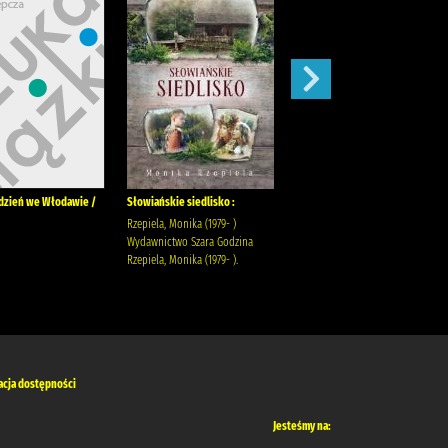
dzień we Włodawie /
Słowiańskie siedlisko :
Pamiętniki z dziejów miasta i
włodawskiej parafii 1913 -1919
Rzepiela, Monika (1979- )
/
Wydawnictwo Szara Godzina
Rzepiela, Monika (1979- ).
Romanowski, Ludwik Cichor,
Dariusz Czuj, Mariusz
Romanowski, Ludwik
acja dostępności
Jesteśmy na: