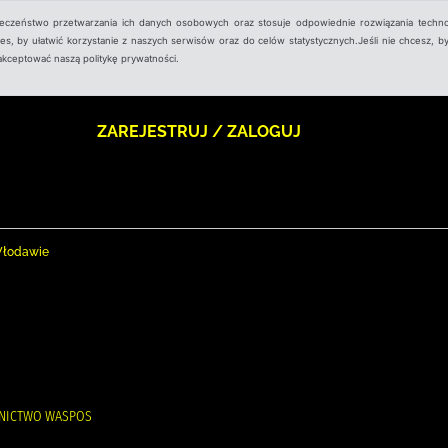
ieczeństwo przetwarzania ich danych osobowych oraz stosuje odpowiednie rozwiązania techno
, by ułatwić korzystanie z naszych serwisów oraz do celów statystycznych.Jeśli nie chcesz, by
aakceptować naszą politykę prywatności.
ZAREJESTRUJ / ZALOGUJ
 Włodawie
WNICTWO WASPOS