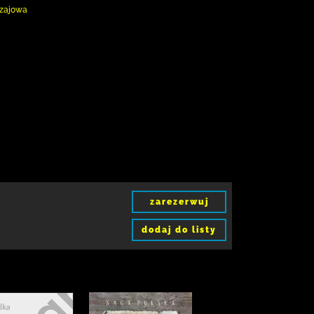
czajowa
zarezerwuj
dodaj do listy