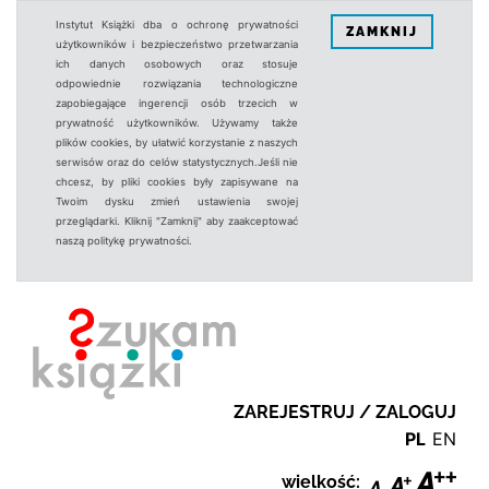
Instytut Książki dba o ochronę prywatności
ZAMKNIJ
użytkowników i bezpieczeństwo przetwarzania
ich danych osobowych oraz stosuje
odpowiednie rozwiązania technologiczne
zapobiegające ingerencji osób trzecich w
prywatność użytkowników. Używamy także
plików cookies, by ułatwić korzystanie z naszych
serwisów oraz do celów statystycznych.Jeśli nie
chcesz, by pliki cookies były zapisywane na
Twoim dysku zmień ustawienia swojej
przeglądarki. Kliknij "Zamknij" aby zaakceptować
naszą politykę prywatności.
ZAREJESTRUJ / ZALOGUJ
PL
EN
wielkość: