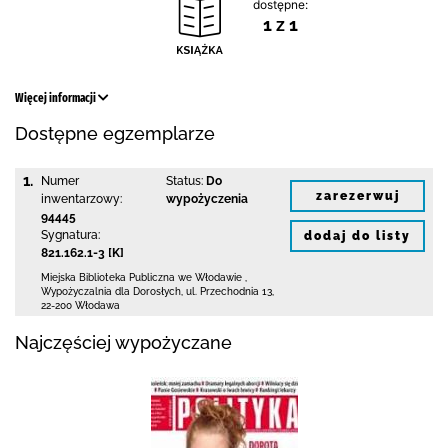
dostępne:
1 z 1
Więcej informacji
Dostępne egzemplarze
1.
Numer
Status:
Do
zarezerwuj
inwentarzowy:
wypożyczenia
94445
Sygnatura:
dodaj do listy
821.162.1-3 [K]
Miejska Biblioteka Publiczna we Włodawie
,
Wypożyczalnia dla Dorosłych,
ul. Przechodnia 13
,
22-200 Włodawa
Najczęściej wypożyczane