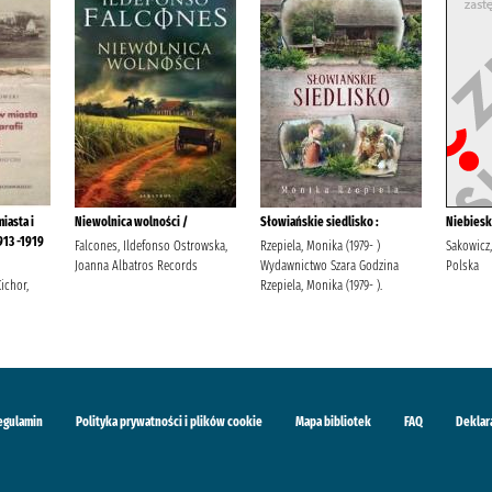
iasta i
Niewolnica wolności /
Słowiańskie siedlisko :
Niebiesk
913 -1919
Falcones, Ildefonso Ostrowska,
Rzepiela, Monika (1979- )
Sakowicz
Joanna Albatros Records
Wydawnictwo Szara Godzina
Polska
ichor,
Rzepiela, Monika (1979- ).
egulamin
Polityka prywatności i plików cookie
Mapa bibliotek
FAQ
Deklar