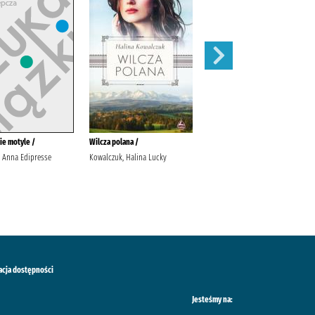
ie motyle /
Wilcza polana /
Urwisko /
, Anna Edipresse
Kowalczuk, Halina Lucky
Małecki, Robert Wydawnictwo
Literackie
acja dostępności
Jesteśmy na: