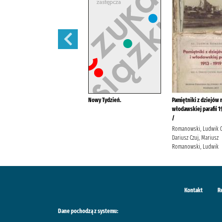
Wazonik na konwalie /
Nowy Tydzień.
Pamiętniki z dziejów m
włodawskiej parafii 1
Wilczyńska, Karolina
/
Wydawnictwo Filia Wilczyńska,
Karolina
Romanowski, Ludwik C
Dariusz Czuj, Mariusz
Romanowski, Ludwik
Kontakt
R
Dane pochodzą z systemu: