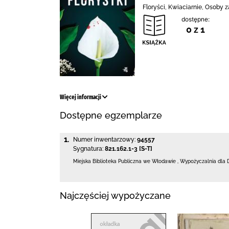
Floryści, Kwiaciarnie, Osoby z
dostępne:
0 z 1
Więcej informacji
Dostępne egzemplarze
1.
Numer inwentarzowy:
94557
Sygnatura:
821.162.1-3 [S-T]
Miejska Biblioteka Publiczna we Włodawie
,
Wypożyczalnia dla 
Najczęściej wypożyczane