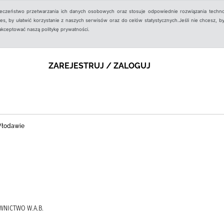
ieczeństwo przetwarzania ich danych osobowych oraz stosuje odpowiednie rozwiązania techno
, by ułatwić korzystanie z naszych serwisów oraz do celów statystycznych.Jeśli nie chcesz, by
aakceptować naszą politykę prywatności.
ZAREJESTRUJ / ZALOGUJ
 Włodawie
AWNICTWO W.A.B.