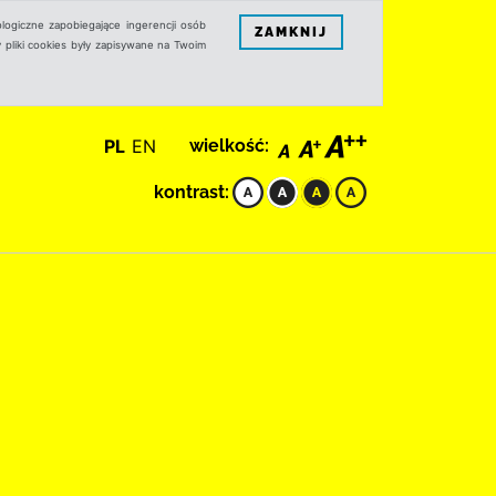
logiczne zapobiegające ingerencji osób
ZAMKNIJ
 pliki cookies były zapisywane na Twoim
PL
EN
wielkość:
kontrast: