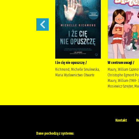
Prezent /
I że cię nie opuszczę /
W centrum uwagi /
Jensen, Louise Kleszcz, Ewa
Richmond, Michelle Smulewska,
Maury, William Cazeno
Burda Publishing Polska
Maria Wydawnictwo Otwarte
Christophe Egmont Po
Maury, William (1969- )
Mosiewicz-Szrejter, Ma
Kontakt
R
Dane pochodzą z systemu: