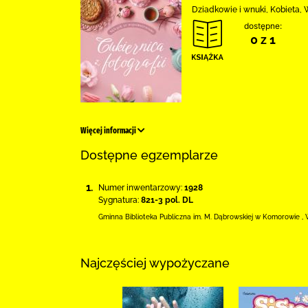
Dziadkowie i wnuki, Kobieta,
dostępne:
0 z 1
Więcej informacji
Dostępne egzemplarze
1.
Numer inwentarzowy:
1928
Sygnatura:
821-3 pol. DL
Gminna Biblioteka Publiczna im. M. Dąbrowskiej
w Komorowie
,
Najczęściej wypożyczane