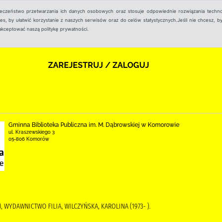
ieczeństwo przetwarzania ich danych osobowych oraz stosuje odpowiednie rozwiązania techno
, by ułatwić korzystanie z naszych serwisów oraz do celów statystycznych.Jeśli nie chcesz, by
aakceptować naszą politykę prywatności.
ZAREJESTRUJ / ZALOGUJ
Gminna Biblioteka Publiczna im. M. Dąbrowskiej w Komorowie
ul. Kraszewskiego 3
05-806 Komorów
), WYDAWNICTWO FILIA, WILCZYŃSKA, KAROLINA (1973- ).