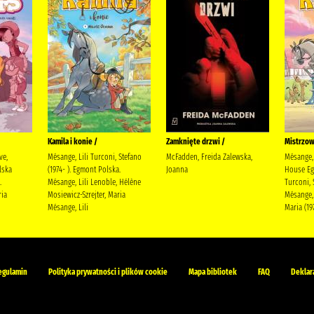
Kamila i konie /
Zamknięte drzwi /
Mistrzow
ve,
Mésange, Lili Turconi, Stefano
McFadden, Freida Zalewska,
Mésange, 
lska
(1974- ). Egmont Polska.
Joanna
House Eg
.
Mésange, Lili Lenoble, Hélène
Turconi, 
ria
Mosiewicz-Szrejter, Maria
Mésange, 
Mésange, Lili
Maria (19
egulamin
Polityka prywatności i plików cookie
Mapa bibliotek
FAQ
Deklar