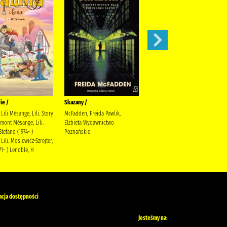
ie /
Skazany /
Magnetic battle chess /
Lili Mésange, Lili. Story
McFadden, Freida Pawlik,
mont Mésange, Lili.
Elżbieta Wydawnictwo
Stefano (1974- )
Poznańskie
Lili. Mosiewicz-Szrejter,
71- ) Lenoble, H
acja dostępności
Jesteśmy na: