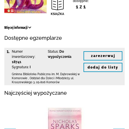
dostępne:
1 z 1
Więcej informacji
Dostępne egzemplarze
1.
Numer
Status:
Do
zarezerwuj
inwentarzowy:
wypożyczenia
18741
Sygnatura:
I
dodaj do listy
Gminna Biblioteka Publiczna im. M. Dąbrowskiej
w
Komorowie
,
Oddział dla Dzieci i Młodzieży,
ul.
Kraszewskiego 3
,
05-806 Komorów
Najczęściej wypożyczane