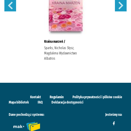
Kraina marzeń /
Sparks, Nicholas Słysz,
Magdalena Wydawnictwo
Albatros
Kontakt
Regulamin
Polityka prywatności i plików cookie
Mapa bibliotek
FAQ
Deklaracja dostępności
Dane pochodzą z systemu:
Jesteśmy na: