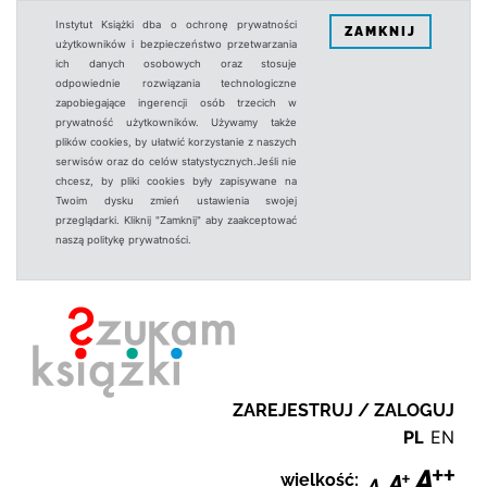
Instytut Książki dba o ochronę prywatności
ZAMKNIJ
użytkowników i bezpieczeństwo przetwarzania
ich danych osobowych oraz stosuje
odpowiednie rozwiązania technologiczne
zapobiegające ingerencji osób trzecich w
prywatność użytkowników. Używamy także
plików cookies, by ułatwić korzystanie z naszych
serwisów oraz do celów statystycznych.Jeśli nie
chcesz, by pliki cookies były zapisywane na
Twoim dysku zmień ustawienia swojej
przeglądarki. Kliknij "Zamknij" aby zaakceptować
naszą politykę prywatności.
ZAREJESTRUJ / ZALOGUJ
PL
EN
wielkość: