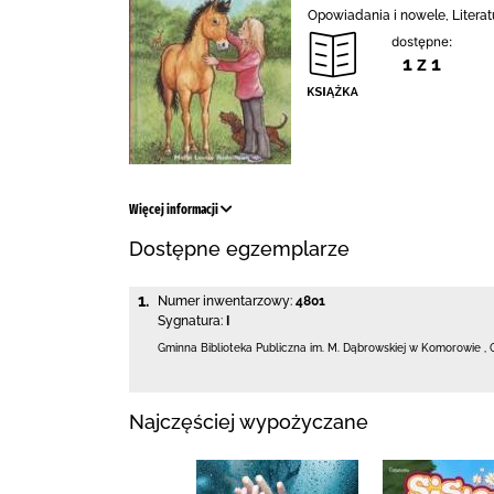
Opowiadania i nowele, Literat
dostępne:
1 z 1
Więcej informacji
Dostępne egzemplarze
1.
Numer inwentarzowy:
4801
Sygnatura:
I
Gminna Biblioteka Publiczna im. M. Dąbrowskiej
w Komorowie
,
Najczęściej wypożyczane