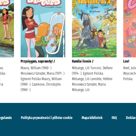
Przysięgam, naprawdę! /
Kamila i konie /
Lou!
ve,
Maury, William (1969- )
Mésange, Lili Turconi, Stefano
Neel, Jul
lska
Mosiewicz-Szrejter, Maria (1971- )
(1974- ). Egmont Polska.
Wojciech
.
Egmont Polska Maury, William
Mésange, Lili Lenoble, Hélène
Polska.
ria
(1969- ). Cazenove, Christophe
Mosiewicz-Szrejter, Maria
(1969- )
Mésange, Lili
egulamin
Polityka prywatności i plików cookie
Mapa bibliotek
FAQ
Deklar