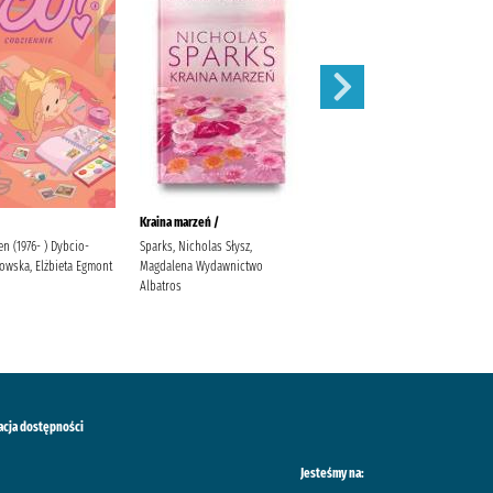
Kraina marzeń /
Zamknięte drzwi /
ien (1976- ) Dybcio-
Sparks, Nicholas Słysz,
McFadden, Freida Zalewska,
owska, Elżbieta Egmont
Magdalena Wydawnictwo
Joanna
Albatros
acja dostępności
Jesteśmy na: