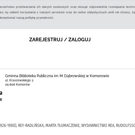
ieczeństwo przetwarzania ich danych osobowych oraz stosuje odpowiednie rozwiązania techno
, by ułatwić korzystanie z naszych serwisów oraz do celów statystycznych.Jeśli nie chcesz, by
aakceptować naszą politykę prywatności.
ZAREJESTRUJ / ZALOGUJ
Gminna Biblioteka Publiczna im. M. Dąbrowskiej w Komorowie
ul. Kraszewskiego 3
05-806 Komorów
926-1980), REY-RADLIŃSKA, MARTA TŁUMACZENIE, WYDAWNICTWO REA, RUDOLFSSON