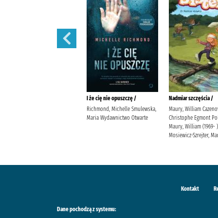
Prezent /
I że cię nie opuszczę /
Nadmiar szczęścia /
Jensen, Louise Kleszcz, Ewa
Richmond, Michelle Smulewska,
Maury, William Cazeno
Burda Publishing Polska
Maria Wydawnictwo Otwarte
Christophe Egmont Po
Maury, William (1969- )
Mosiewicz-Szrejter, Ma
Kontakt
R
Dane pochodzą z systemu: