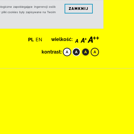
logiczne zapobiegające ingerencji osób
ZAMKNIJ
 pliki cookies były zapisywane na Twoim
PL
EN
wielkość:
kontrast: