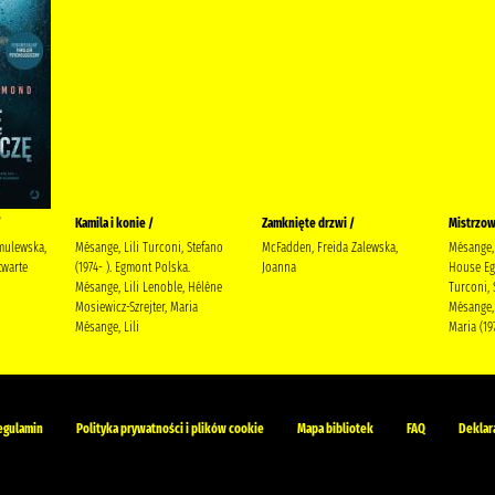
/
Kamila i konie /
Zamknięte drzwi /
Mistrzow
mulewska,
Mésange, Lili Turconi, Stefano
McFadden, Freida Zalewska,
Mésange, 
warte
(1974- ). Egmont Polska.
Joanna
House Eg
Mésange, Lili Lenoble, Hélène
Turconi, 
Mosiewicz-Szrejter, Maria
Mésange, 
Mésange, Lili
Maria (19
egulamin
Polityka prywatności i plików cookie
Mapa bibliotek
FAQ
Deklar