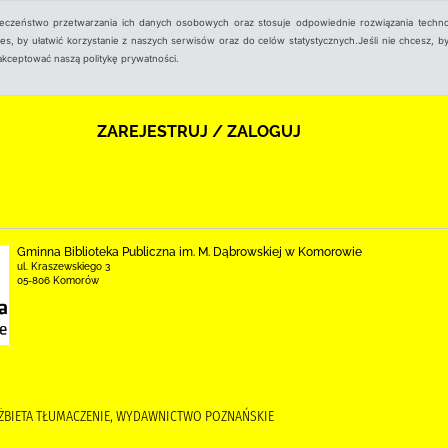
ieczeństwo przetwarzania ich danych osobowych oraz stosuje odpowiednie rozwiązania techno
, by ułatwić korzystanie z naszych serwisów oraz do celów statystycznych.Jeśli nie chcesz, by
aakceptować naszą politykę prywatności.
ZAREJESTRUJ / ZALOGUJ
Gminna Biblioteka Publiczna im. M. Dąbrowskiej w Komorowie
ul. Kraszewskiego 3
05-806 Komorów
ELŻBIETA TŁUMACZENIE, WYDAWNICTWO POZNAŃSKIE