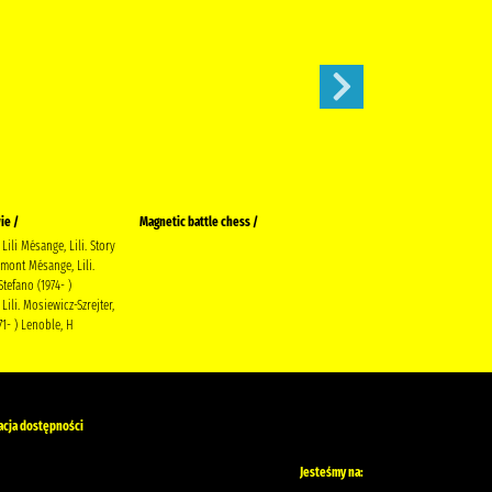
ie /
Magnetic battle chess /
Gołoborze
Lili Mésange, Lili. Story
Siembieda, Maciej Społeczny
mont Mésange, Lili.
Instytut Wydawniczy Znak
Stefano (1974- )
Lili. Mosiewicz-Szrejter,
71- ) Lenoble, H
acja dostępności
Jesteśmy na: