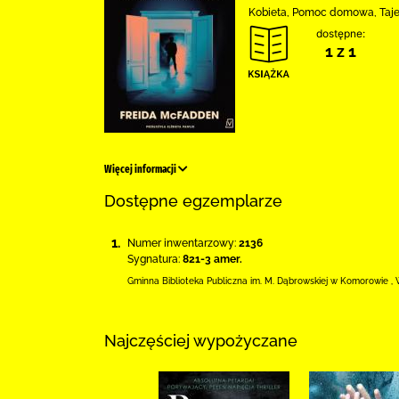
Kobieta, Pomoc domowa, Tajemn
dostępne:
1 z 1
Więcej informacji
Dostępne egzemplarze
1.
Numer inwentarzowy:
2136
Sygnatura:
821-3 amer.
Gminna Biblioteka Publiczna im. M. Dąbrowskiej
w Komorowie
,
Najczęściej wypożyczane