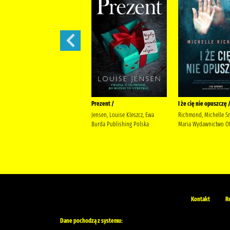
444 /
Prezent /
I że cię nie opuszczę 
Siembieda, Maciej (1961- ) Wielka
Jensen, Louise Kleszcz, Ewa
Richmond, Michelle S
Litera
Burda Publishing Polska
Maria Wydawnictwo Ot
Kontakt
R
Dane pochodzą z systemu: