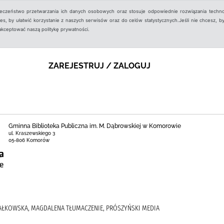
ieczeństwo przetwarzania ich danych osobowych oraz stosuje odpowiednie rozwiązania techno
, by ułatwić korzystanie z naszych serwisów oraz do celów statystycznych.Jeśli nie chcesz, by
aakceptować naszą politykę prywatności.
ZAREJESTRUJ / ZALOGUJ
Gminna Biblioteka Publiczna im. M. Dąbrowskiej w Komorowie
ul. Kraszewskiego 3
05-806 Komorów
MAŁKOWSKA, MAGDALENA TŁUMACZENIE, PRÓSZYŃSKI MEDIA