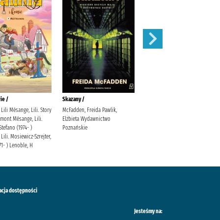
ie /
Skazany /
Magnetic battle chess /
Lili Mésange, Lili. Story
McFadden, Freida Pawlik,
mont Mésange, Lili.
Elżbieta Wydawnictwo
Stefano (1974- )
Poznańskie
Lili. Mosiewicz-Szrejter,
71- ) Lenoble, H
acja dostępności
Jesteśmy na: