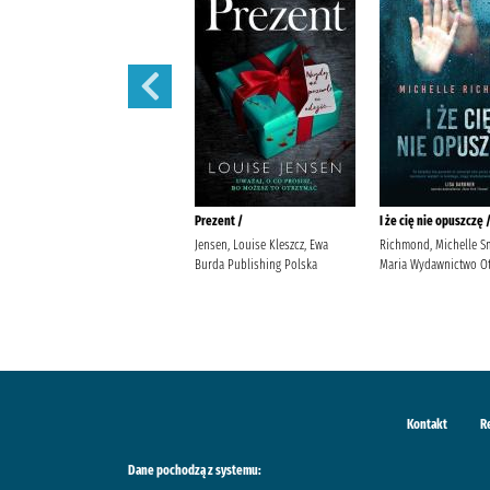
444 /
Prezent /
I że cię nie opuszczę 
Siembieda, Maciej (1961- ) Wielka
Jensen, Louise Kleszcz, Ewa
Richmond, Michelle S
Litera
Burda Publishing Polska
Maria Wydawnictwo Ot
Kontakt
R
Dane pochodzą z systemu: