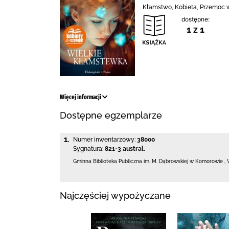
Kłamstwo, Kobieta, Przemoc w 
dostępne:
1 z 1
Więcej informacji
Dostępne egzemplarze
1.
Numer inwentarzowy:
38000
Sygnatura:
821-3 austral.
Gminna Biblioteka Publiczna im. M. Dąbrowskiej
w Komorowie
,
Najczęściej wypożyczane