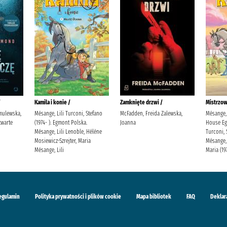
/
Kamila i konie /
Zamknięte drzwi /
Mistrzow
mulewska,
Mésange, Lili Turconi, Stefano
McFadden, Freida Zalewska,
Mésange, 
warte
(1974- ). Egmont Polska.
Joanna
House Eg
Mésange, Lili Lenoble, Hélène
Turconi, 
Mosiewicz-Szrejter, Maria
Mésange, 
Mésange, Lili
Maria (19
egulamin
Polityka prywatności i plików cookie
Mapa bibliotek
FAQ
Deklar