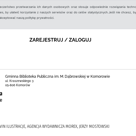
ieczeństwo przetwarzania ich danych osobowych oraz stosuje odpowiednie rozwiązania techno
, by ułatwić korzystanie z naszych serwisów oraz do celów statystycznych.Jeśli nie chcesz, by
aakceptować naszą politykę prywatności.
ZAREJESTRUJ / ZALOGUJ
Gminna Biblioteka Publiczna im. M. Dąbrowskiej w Komorowie
ul. Kraszewskiego 3
05-806 Komorów
AVIN ILUSTRACJE, AGENCJA WYDAWNICZA MOREX, JERZY MOSTOWSKI