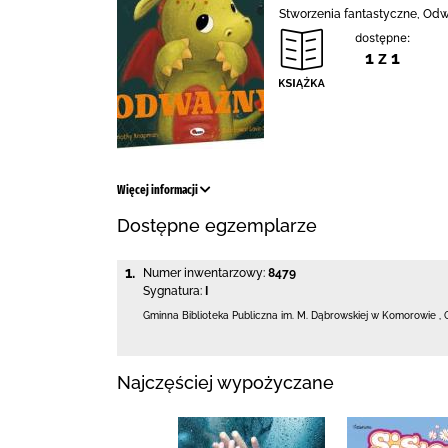
Stworzenia fantastyczne, Odw
dostępne:
1 z 1
Więcej informacji
Dostępne egzemplarze
1.
Numer inwentarzowy:
8479
Sygnatura:
I
Gminna Biblioteka Publiczna im. M. Dąbrowskiej
w Komorowie
,
Najczęściej wypożyczane