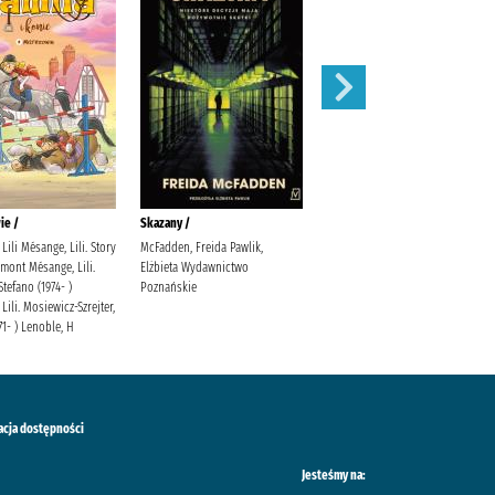
ie /
Skazany /
Magnetic battle chess /
Lili Mésange, Lili. Story
McFadden, Freida Pawlik,
mont Mésange, Lili.
Elżbieta Wydawnictwo
Stefano (1974- )
Poznańskie
Lili. Mosiewicz-Szrejter,
71- ) Lenoble, H
acja dostępności
Jesteśmy na: