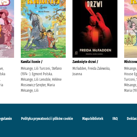
Kamila i konie /
Zamknięte drzwi /
Mistrzow
ve,
Mésange, Lili Turconi, Stefano
McFadden, Freida Zalewska,
Mésange, 
lska
(1974- ). Egmont Polska.
Joanna
House Eg
.
Mésange, Lili Lenoble, Hélène
Turconi, 
ria
Mosiewicz-Szrejter, Maria
Mésange, 
Mésange, Lili
Maria (19
egulamin
Polityka prywatności i plików cookie
Mapa bibliotek
FAQ
Deklar