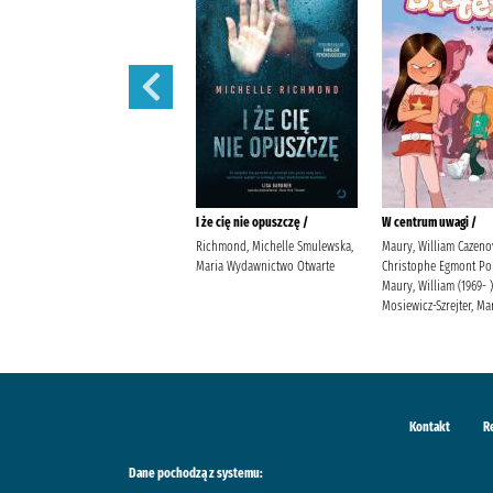
Prezent /
I że cię nie opuszczę /
W centrum uwagi /
Jensen, Louise Kleszcz, Ewa
Richmond, Michelle Smulewska,
Maury, William Cazeno
Burda Publishing Polska
Maria Wydawnictwo Otwarte
Christophe Egmont Po
Maury, William (1969- )
Mosiewicz-Szrejter, Ma
Kontakt
R
Dane pochodzą z systemu: