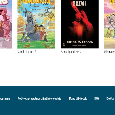
Kamila i konie /
Zamknięte drzwi /
Mistrzowi
egulamin
Polityka prywatności i plików cookie
Mapa bibliotek
FAQ
Deklar