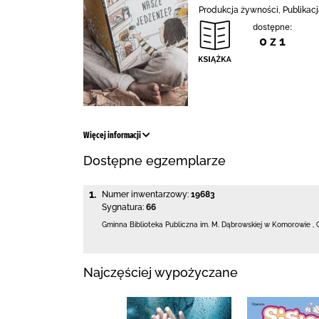
Produkcja żywności, Publikac
dostępne:
0 z 1
Więcej informacji
Dostępne egzemplarze
1.
Numer inwentarzowy:
19683
Sygnatura:
66
Gminna Biblioteka Publiczna im. M. Dąbrowskiej
w Komorowie
,
Najczęściej wypożyczane