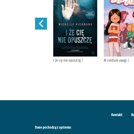
Prezent /
I że cię nie opuszczę /
W centrum uwagi /
Kontakt
R
Dane pochodzą z systemu: