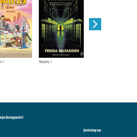
e /
Skazany /
Magnetic battle chess /
acja dostępności
Jesteśmy na: