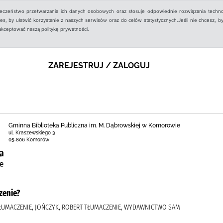
ieczeństwo przetwarzania ich danych osobowych oraz stosuje odpowiednie rozwiązania techno
, by ułatwić korzystanie z naszych serwisów oraz do celów statystycznych.Jeśli nie chcesz, by
aakceptować naszą politykę prywatności.
ZAREJESTRUJ / ZALOGUJ
Gminna Biblioteka Publiczna im. M. Dąbrowskiej w Komorowie
ul. Kraszewskiego 3
05-806 Komorów
zenie?
 TŁUMACZENIE, JOŃCZYK, ROBERT TŁUMACZENIE, WYDAWNICTWO SAM