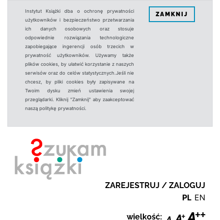
Instytut Książki dba o ochronę prywatności
ZAMKNIJ
użytkowników i bezpieczeństwo przetwarzania
ich danych osobowych oraz stosuje
odpowiednie rozwiązania technologiczne
zapobiegające ingerencji osób trzecich w
prywatność użytkowników. Używamy także
plików cookies, by ułatwić korzystanie z naszych
serwisów oraz do celów statystycznych.Jeśli nie
chcesz, by pliki cookies były zapisywane na
Twoim dysku zmień ustawienia swojej
przeglądarki. Kliknij "Zamknij" aby zaakceptować
naszą politykę prywatności.
ZAREJESTRUJ / ZALOGUJ
PL
EN
wielkość: