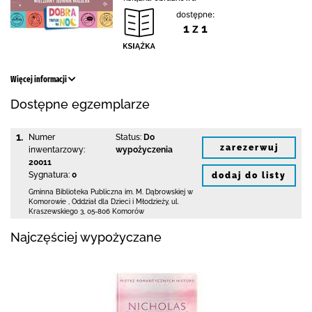
dostępne:
1 z 1
Więcej informacji
Dostępne egzemplarze
1.
Numer
Status:
Do
zarezerwuj
inwentarzowy:
wypożyczenia
20011
Sygnatura:
0
dodaj do listy
Gminna Biblioteka Publiczna im. M. Dąbrowskiej
w
Komorowie
,
Oddział dla Dzieci i Młodzieży,
ul.
Kraszewskiego 3
,
05-806 Komorów
Najczęściej wypożyczane