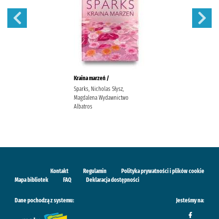
Kraina marzeń /
Sparks, Nicholas Słysz,
Magdalena Wydawnictwo
Albatros
Kontakt
Regulamin
Polityka prywatności i plików cookie
Mapa bibliotek
FAQ
Deklaracja dostępności
Dane pochodzą z systemu:
Jesteśmy na: