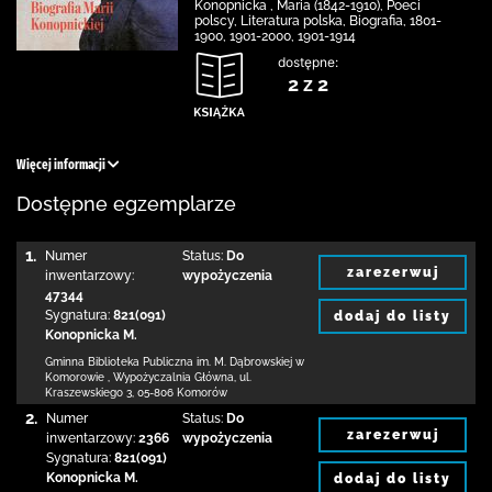
Konopnicka , Maria (1842-1910), Poeci
polscy, Literatura polska, Biografia, 1801-
1900, 1901-2000, 1901-1914
dostępne:
2 z 2
Więcej informacji
Dostępne egzemplarze
1.
Numer
Status:
Do
zarezerwuj
inwentarzowy:
wypożyczenia
47344
Sygnatura:
821(091)
dodaj do listy
Konopnicka M.
Gminna Biblioteka Publiczna im. M. Dąbrowskiej
w
Komorowie
,
Wypożyczalnia Główna,
ul.
Kraszewskiego 3
,
05-806 Komorów
2.
Numer
Status:
Do
zarezerwuj
inwentarzowy:
2366
wypożyczenia
Sygnatura:
821(091)
Konopnicka M.
dodaj do listy