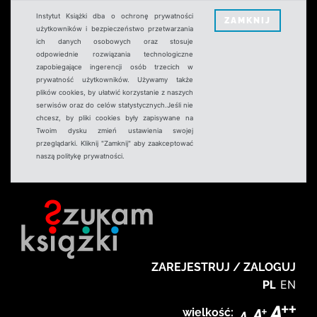
Instytut Książki dba o ochronę prywatności
ZAMKNIJ
użytkowników i bezpieczeństwo przetwarzania
ich danych osobowych oraz stosuje
odpowiednie rozwiązania technologiczne
zapobiegające ingerencji osób trzecich w
prywatność użytkowników. Używamy także
plików cookies, by ułatwić korzystanie z naszych
serwisów oraz do celów statystycznych.Jeśli nie
chcesz, by pliki cookies były zapisywane na
Twoim dysku zmień ustawienia swojej
przeglądarki. Kliknij "Zamknij" aby zaakceptować
naszą politykę prywatności.
ZAREJESTRUJ / ZALOGUJ
PL
EN
wielkość: