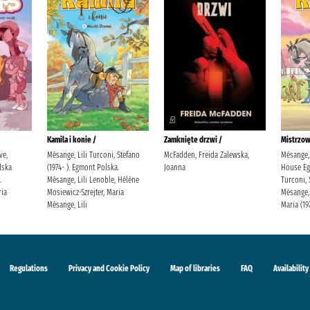
Kamila i konie /
Zamknięte drzwi /
Mistrzow
ve,
Mésange, Lili Turconi, Stefano
McFadden, Freida Zalewska,
Mésange, 
lska
(1974- ). Egmont Polska.
Joanna
House Eg
.
Mésange, Lili Lenoble, Hélène
Turconi, 
ria
Mosiewicz-Szrejter, Maria
Mésange, 
Mésange, Lili
Maria (19
Regulations
Privacy and Cookie Policy
Map of libraries
FAQ
Availability