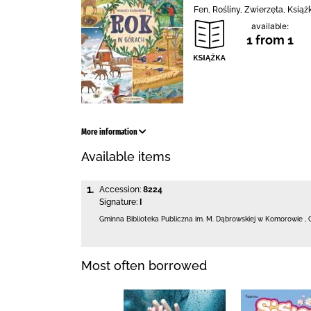
Fen, Rośliny, Zwierzęta, Ksią
available:
1 from 1
More information
Available items
1.
Accession:
8224
Signature:
I
Gminna Biblioteka Publiczna im. M. Dąbrowskiej
w Komorowie
,
Most often borrowed