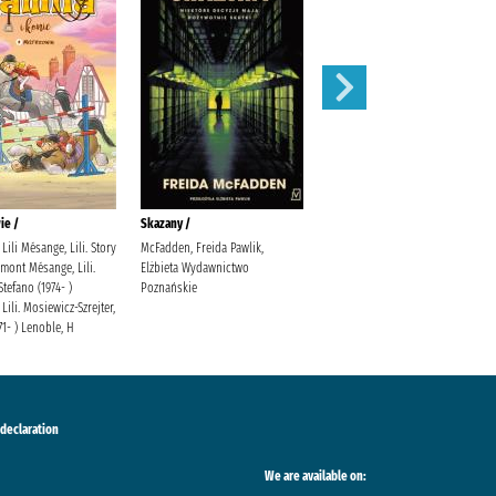
ie /
Skazany /
Magnetic battle chess /
Lili Mésange, Lili. Story
McFadden, Freida Pawlik,
mont Mésange, Lili.
Elżbieta Wydawnictwo
Stefano (1974- )
Poznańskie
Lili. Mosiewicz-Szrejter,
71- ) Lenoble, H
 declaration
We are available on: