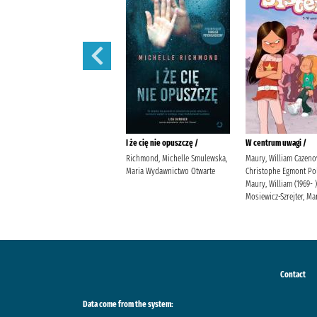
Prezent /
I że cię nie opuszczę /
W centrum uwagi /
Jensen, Louise Kleszcz, Ewa
Richmond, Michelle Smulewska,
Maury, William Cazeno
Burda Publishing Polska
Maria Wydawnictwo Otwarte
Christophe Egmont Po
Maury, William (1969- )
Mosiewicz-Szrejter, Ma
Contact
Data come from the system: