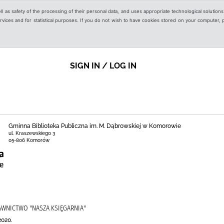
ell as safety of the processing of their personal data, and uses appropriate technological solution
 services and for statistical purposes. If you do not wish to have cookies stored on your computer,
SIGN IN / LOG IN
Gminna Biblioteka Publiczna im. M. Dąbrowskiej w Komorowie
ul. Kraszewskiego 3
05-806 Komorów
AWNICTWO "NASZA KSIĘGARNIA"
2020.