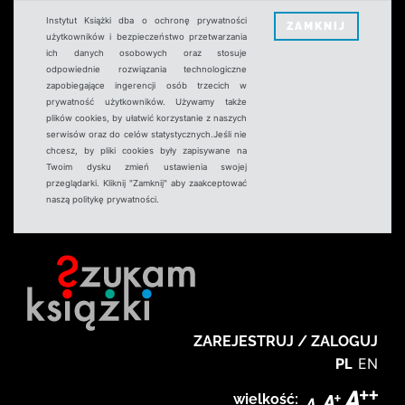
Instytut Książki dba o ochronę prywatności
ZAMKNIJ
użytkowników i bezpieczeństwo przetwarzania
ich danych osobowych oraz stosuje
odpowiednie rozwiązania technologiczne
zapobiegające ingerencji osób trzecich w
prywatność użytkowników. Używamy także
plików cookies, by ułatwić korzystanie z naszych
serwisów oraz do celów statystycznych.Jeśli nie
chcesz, by pliki cookies były zapisywane na
Twoim dysku zmień ustawienia swojej
przeglądarki. Kliknij "Zamknij" aby zaakceptować
naszą politykę prywatności.
ZAREJESTRUJ / ZALOGUJ
PL
EN
wielkość: