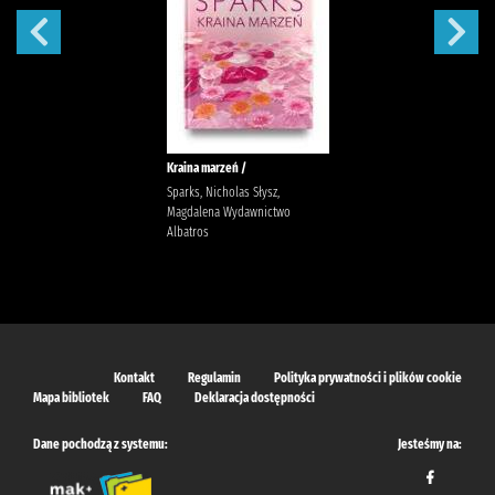
Kraina marzeń /
Sparks, Nicholas Słysz,
Magdalena Wydawnictwo
Albatros
Kontakt
Regulamin
Polityka prywatności i plików cookie
Mapa bibliotek
FAQ
Deklaracja dostępności
Dane pochodzą z systemu:
Jesteśmy na: