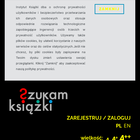
Instytut Książki dba o ochronę prywatności
ZAMKNIJ
użytkowników i bezpieczeństwo przetwarzania
ich danych osobowych oraz stosuje
odpowiednie rozwiązania technologiczne
zapobiegające ingerencji osób trzecich w
prywatność użytkowników. Używamy także
plików cookies, by ułatwić korzystanie z naszych
serwisów oraz do celów statystycznych.Jeśli nie
chcesz, by pliki cookies były zapisywane na
Twoim dysku zmień ustawienia swojej
przeglądarki. Kliknij "Zamknij" aby zaakceptować
naszą politykę prywatności.
ZAREJESTRUJ / ZALOGUJ
PL
EN
wielkość: