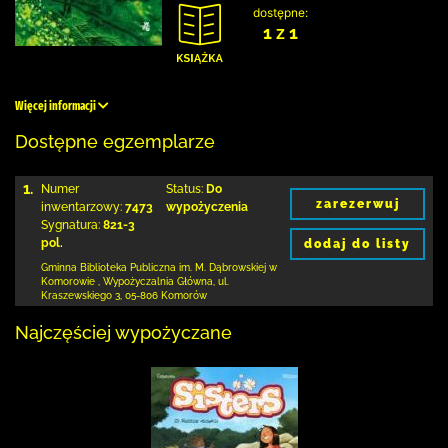
dostępne:
1 z 1
Więcej informacji
Dostępne egzemplarze
1.
Numer
Status:
Do
zarezerwuj
inwentarzowy:
7473
wypożyczenia
Sygnatura:
821-3
pol.
dodaj do listy
Gminna Biblioteka Publiczna im. M. Dąbrowskiej
w
Komorowie
,
Wypożyczalnia Główna,
ul.
Kraszewskiego 3
,
05-806 Komorów
Najczęściej wypożyczane