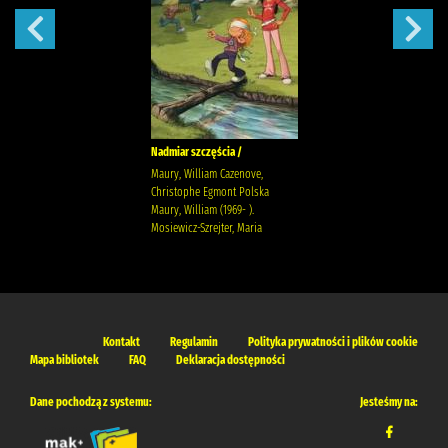
Nadmiar szczęścia /
Maury, William Cazenove,
Christophe Egmont Polska
Maury, William (1969- ).
Mosiewicz-Szrejter, Maria
Kontakt
Regulamin
Polityka prywatności i plików cookie
Mapa bibliotek
FAQ
Deklaracja dostępności
Dane pochodzą z systemu:
Jesteśmy na: