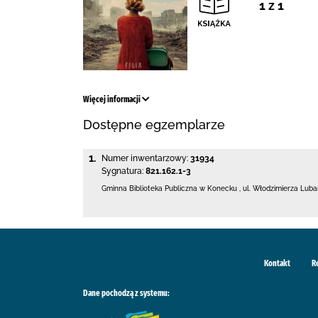
1 z 1
Więcej informacji
Dostępne egzemplarze
1.
Numer inwentarzowy:
31934
Sygnatura:
821.162.1-3
Gminna Biblioteka Publiczna w Konecku
,
ul. Włodzimierza Luba
Kontakt
R
Dane pochodzą z systemu: