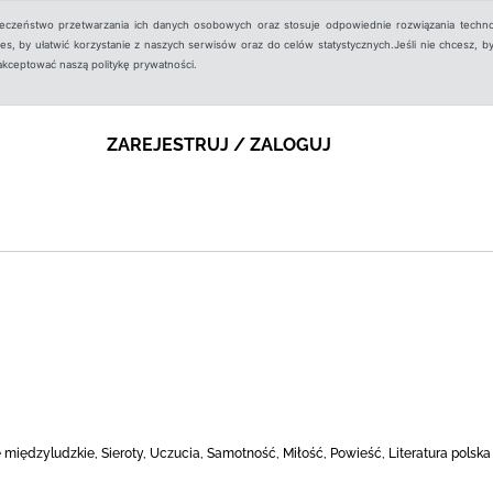
ieczeństwo przetwarzania ich danych osobowych oraz stosuje odpowiednie rozwiązania techno
, by ułatwić korzystanie z naszych serwisów oraz do celów statystycznych.Jeśli nie chcesz, by
aakceptować naszą politykę prywatności.
ZAREJESTRUJ / ZALOGUJ
 międzyludzkie, Sieroty, Uczucia, Samotność, Miłość, Powieść, Literatura polska