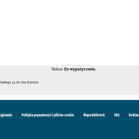
Status:
Do wypożyczenia
ńskiego 15
,
87-702 Koneck
egulamin
Polityka prywatności i plików cookie
Mapa bibliotek
FAQ
Deklar