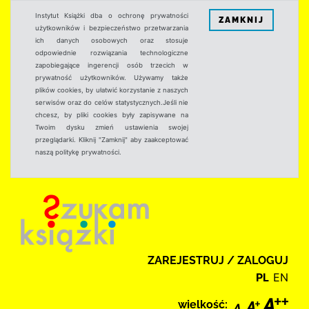
Instytut Książki dba o ochronę prywatności
ZAMKNIJ
użytkowników i bezpieczeństwo przetwarzania
ich danych osobowych oraz stosuje
odpowiednie rozwiązania technologiczne
zapobiegające ingerencji osób trzecich w
prywatność użytkowników. Używamy także
plików cookies, by ułatwić korzystanie z naszych
serwisów oraz do celów statystycznych.Jeśli nie
chcesz, by pliki cookies były zapisywane na
Twoim dysku zmień ustawienia swojej
przeglądarki. Kliknij "Zamknij" aby zaakceptować
naszą politykę prywatności.
ZAREJESTRUJ / ZALOGUJ
PL
EN
wielkość: