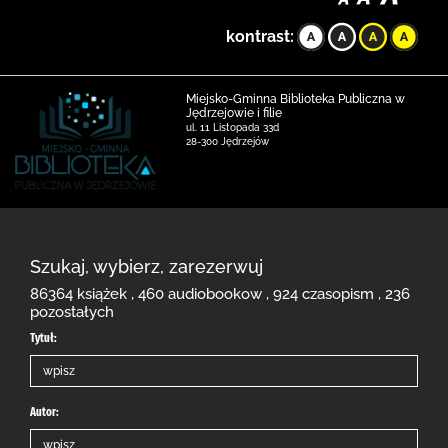
kontrast:
Miejsko-Gminna Biblioteka Publiczna w
Jędrzejowie i filie
ul. 11 Listopada 33d
28-300 Jędrzejów
Szukaj, wybierz, zarezerwuj
86364 książek , 460 audiobookow , 924 czasopism , 236
pozostałych
Tytuł:
Autor: