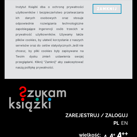
Instytut Książki dba o ochronę prywatności
ZAMKNIJ
użytkowników i bezpieczeństwo przetwarzania
ich danych osobowych oraz stosuje
odpowiednie rozwiązania technologiczne
zapobiegające ingerencji osób trzecich w
prywatność użytkowników. Używamy także
plików cookies, by ułatwić korzystanie z naszych
serwisów oraz do celów statystycznych.Jeśli nie
chcesz, by pliki cookies były zapisywane na
Twoim dysku zmień ustawienia swojej
przeglądarki. Kliknij "Zamknij" aby zaakceptować
naszą politykę prywatności.
ZAREJESTRUJ / ZALOGUJ
PL
EN
wielkość: