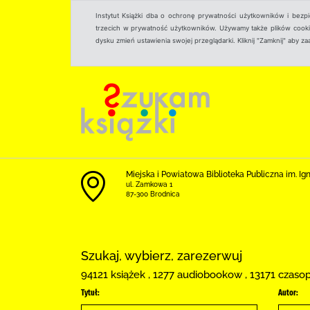
Instytut Książki dba o ochronę prywatności użytkowników i bezp
trzecich w prywatność użytkowników. Używamy także plików cookies
dysku zmień ustawienia swojej przeglądarki. Kliknij "Zamknij" aby z
Miejska i Powiatowa Biblioteka Publiczna im. Ig
ul. Zamkowa 1
87-300 Brodnica
Szukaj, wybierz, zarezerwuj
94121 książek , 1277 audiobookow , 13171 czaso
Tytuł:
Autor: