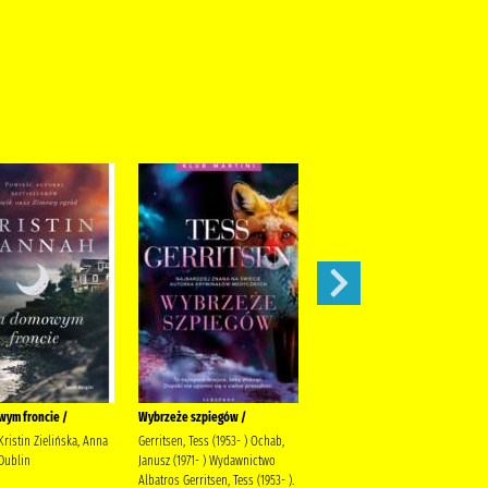
ym froncie /
Wybrzeże szpiegów /
Domek nad potokiem /
ristin Zielińska, Anna
Gerritsen, Tess (1953- ) Ochab,
Michalak, Katarzyna (1969- ).
Dublin
Janusz (1971- ) Wydawnictwo
Społeczny Instytut Wydawniczy
Albatros Gerritsen, Tess (1953- ).
Znak