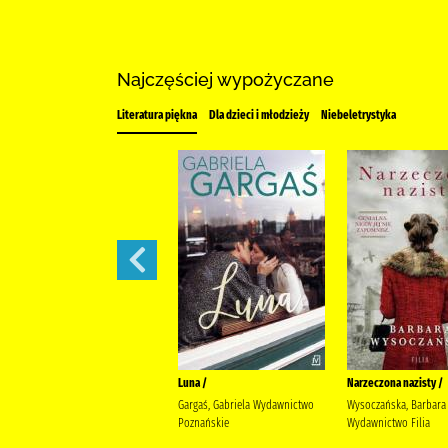
Najczęściej wypożyczane
Literatura piękna
Dla dzieci i młodzieży
Niebeletrystyka
Położne /
Luna /
Narzeczona nazisty /
Jakubowska, Sabina Grupa
Gargaś, Gabriela Wydawnictwo
Wysoczańska, Barbara 
Wydawnicza Relacja
Poznańskie
Wydawnictwo Filia