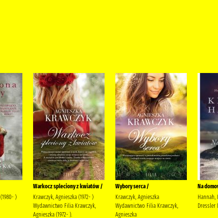
Warkocz spleciony z kwiatów /
Wybory serca /
Na domow
(1980- )
Krawczyk, Agnieszka (1972- )
Krawczyk, Agnieszka
Hannah, K
Wydawnictwo Filia Krawczyk,
Wydawnictwo Filia Krawczyk,
Dressler 
Agnieszka (1972- ).
Agnieszka