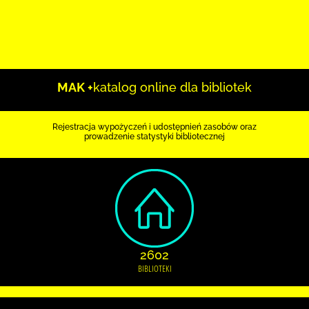
MAK +
katalog online dla bibliotek
Rejestracja wypożyczeń i udostępnień zasobów oraz
prowadzenie statystyki bibliotecznej
2602
BIBLIOTEKI