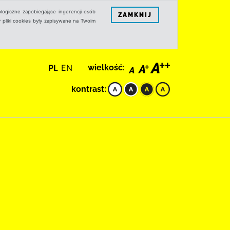
logiczne zapobiegające ingerencji osób
ZAMKNIJ
 pliki cookies były zapisywane na Twoim
PL
EN
wielkość:
kontrast: