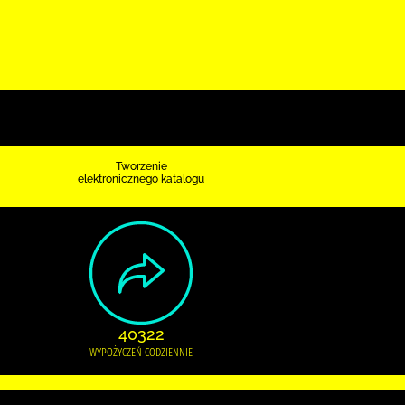
Tworzenie
elektronicznego katalogu
40322
WYPOŻYCZEŃ CODZIENNIE