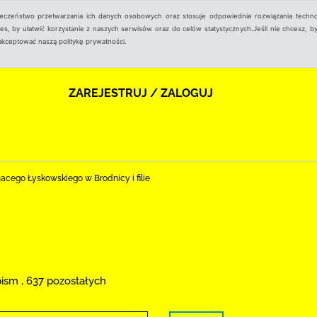
ieczeństwo przetwarzania ich danych osobowych oraz stosuje odpowiednie rozwiązania techno
, by ułatwić korzystanie z naszych serwisów oraz do celów statystycznych.Jeśli nie chcesz, by
aakceptować naszą politykę prywatności.
ZAREJESTRUJ / ZALOGUJ
nacego Łyskowskiego w Brodnicy i filie
pism , 637 pozostałych