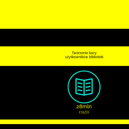
Tworzenie bazy
użytkowników biblioteki
28mln
KSIĄŻEK