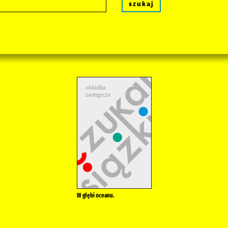
szukaj
W głębi oceanu.