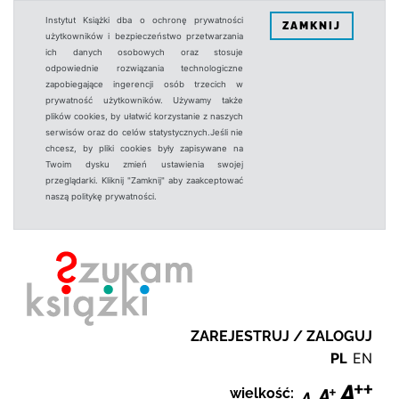
Instytut Książki dba o ochronę prywatności
ZAMKNIJ
użytkowników i bezpieczeństwo przetwarzania
ich danych osobowych oraz stosuje
odpowiednie rozwiązania technologiczne
zapobiegające ingerencji osób trzecich w
prywatność użytkowników. Używamy także
plików cookies, by ułatwić korzystanie z naszych
serwisów oraz do celów statystycznych.Jeśli nie
chcesz, by pliki cookies były zapisywane na
Twoim dysku zmień ustawienia swojej
przeglądarki. Kliknij "Zamknij" aby zaakceptować
naszą politykę prywatności.
ZAREJESTRUJ / ZALOGUJ
PL
EN
wielkość: