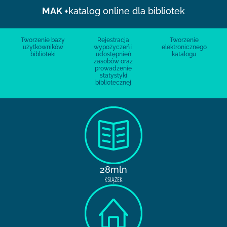
MAK +
katalog online dla bibliotek
Tworzenie bazy
Rejestracja
Tworzenie
użytkowników
wypożyczeń i
elektronicznego
biblioteki
udostępnień
katalogu
zasobów oraz
prowadzenie
statystyki
bibliotecznej
28mln
KSIĄŻEK