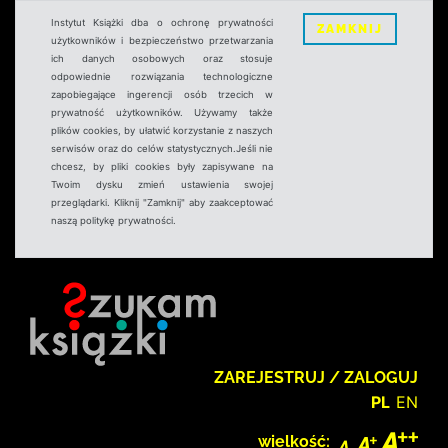
Instytut Książki dba o ochronę prywatności
ZAMKNIJ
użytkowników i bezpieczeństwo przetwarzania
ich danych osobowych oraz stosuje
odpowiednie rozwiązania technologiczne
zapobiegające ingerencji osób trzecich w
prywatność użytkowników. Używamy także
plików cookies, by ułatwić korzystanie z naszych
serwisów oraz do celów statystycznych.Jeśli nie
chcesz, by pliki cookies były zapisywane na
Twoim dysku zmień ustawienia swojej
przeglądarki. Kliknij "Zamknij" aby zaakceptować
naszą politykę prywatności.
ZAREJESTRUJ / ZALOGUJ
PL
EN
wielkość: