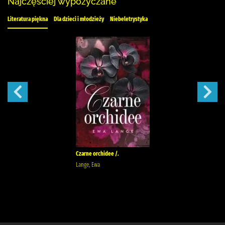
Najczęściej wypożyczane
Literatura piękna
Dla dzieci i młodzieży
Niebeletrystyka
Czarne orchidee /.
Lange, Ewa