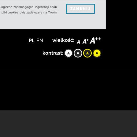
logiczne zapobiegające ingerencji osób
ZAMKNIJ
 pliki cookies były zapisywane na Twoim
PL
EN
wielkość:
kontrast: