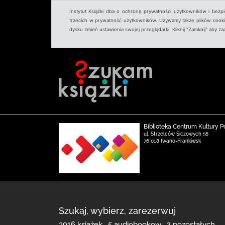
Instytut Książki dba o ochronę prywatności użytkowników i bezp
trzecich w prywatność użytkowników. Używamy także plików cookies
dysku zmień ustawienia swojej przeglądarki. Kliknij "Zamknij" aby z
Biblioteka Centrum Kultury P
ul. Strzelców Siczowych 56
76 018 Iwano-Frankiwsk
Szukaj, wybierz, zarezerwuj
3916 książek , 5 audiobookow , 2 pozostałych