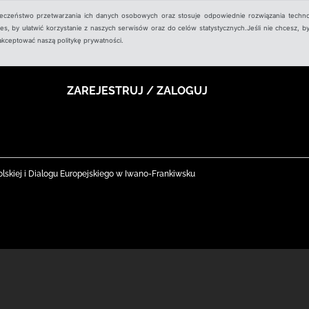
ieczeństwo przetwarzania ich danych osobowych oraz stosuje odpowiednie rozwiązania techno
, by ułatwić korzystanie z naszych serwisów oraz do celów statystycznych.Jeśli nie chcesz, by
aakceptować naszą politykę prywatności.
ZAREJESTRUJ / ZALOGUJ
olskiej i Dialogu Europejskiego w Iwano-Frankiwsku