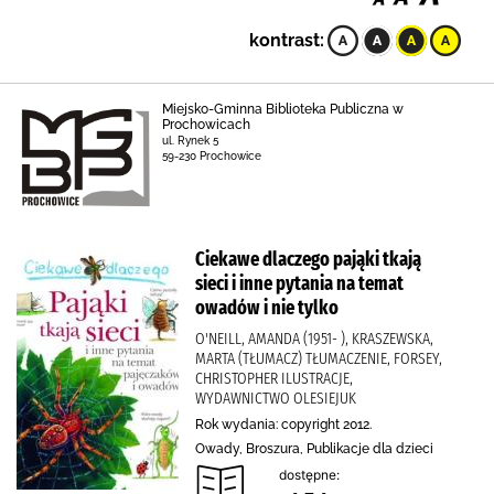
kontrast:
Miejsko-Gminna Biblioteka Publiczna w
Prochowicach
ul. Rynek 5
59-230 Prochowice
Ciekawe dlaczego pająki tkają
sieci i inne pytania na temat
owadów i nie tylko
O'NEILL, AMANDA (1951- ), KRASZEWSKA,
MARTA (TŁUMACZ) TŁUMACZENIE, FORSEY,
CHRISTOPHER ILUSTRACJE,
WYDAWNICTWO OLESIEJUK
Rok wydania: copyright 2012.
Owady, Broszura, Publikacje dla dzieci
dostępne: