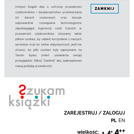
Instytut Książki dba o ochronę prywatności
ZAMKNIJ
użytkowników i bezpieczeństwo przetwarzania
ich danych osobowych oraz stosuje
odpowiednie rozwiązania technologiczne
zapobiegające ingerencji osób trzecich w
prywatność użytkowników. Używamy także
plików cookies, by ułatwić korzystanie z naszych
serwisów oraz do celów statystycznych.Jeśli nie
chcesz, by pliki cookies były zapisywane na
Twoim dysku zmień ustawienia swojej
przeglądarki. Kliknij "Zamknij" aby zaakceptować
naszą politykę prywatności.
ZAREJESTRUJ / ZALOGUJ
PL
EN
wielkość: