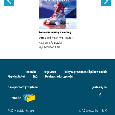
Ponieważ wierzę w ciebie /
Yarros, Rebecca (1981- ) Dyrek,
Katarzyna Agnieszka
Wydawnictwo Filia
Kontakt
Regulamin
Polityka prywatności i plików cookie
Mapa bibliotek
FAQ
Deklaracja dostępności
Dane pochodzą z systemu:
Jesteśmy na:
© 2019 Instytut Książki
v.1.4.0 created by IK & H7