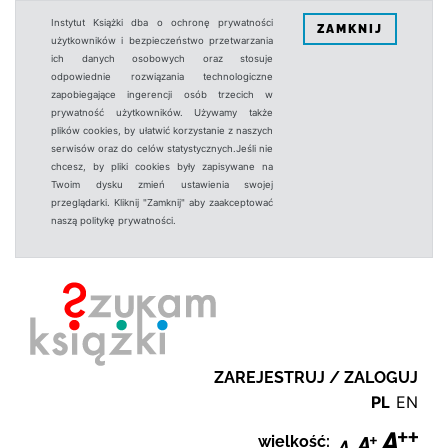
Instytut Książki dba o ochronę prywatności
ZAMKNIJ
użytkowników i bezpieczeństwo przetwarzania
ich danych osobowych oraz stosuje
odpowiednie rozwiązania technologiczne
zapobiegające ingerencji osób trzecich w
prywatność użytkowników. Używamy także
plików cookies, by ułatwić korzystanie z naszych
serwisów oraz do celów statystycznych.Jeśli nie
chcesz, by pliki cookies były zapisywane na
Twoim dysku zmień ustawienia swojej
przeglądarki. Kliknij "Zamknij" aby zaakceptować
naszą politykę prywatności.
ZAREJESTRUJ / ZALOGUJ
PL
EN
wielkość: