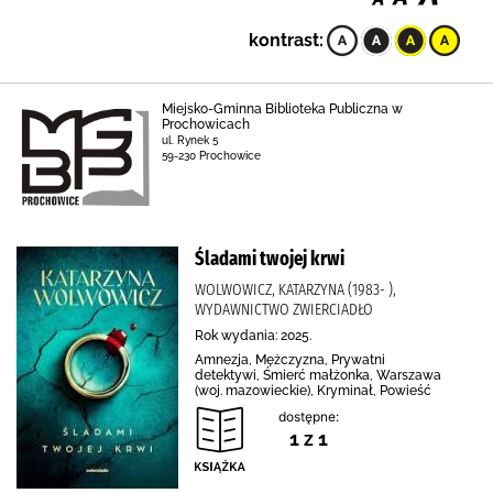
kontrast:
Miejsko-Gminna Biblioteka Publiczna w
Prochowicach
ul. Rynek 5
59-230 Prochowice
Śladami twojej krwi
WOLWOWICZ, KATARZYNA (1983- ),
WYDAWNICTWO ZWIERCIADŁO
Rok wydania: 2025.
Amnezja, Mężczyzna, Prywatni
detektywi, Śmierć małżonka, Warszawa
(woj. mazowieckie), Kryminał, Powieść
dostępne:
1 z 1