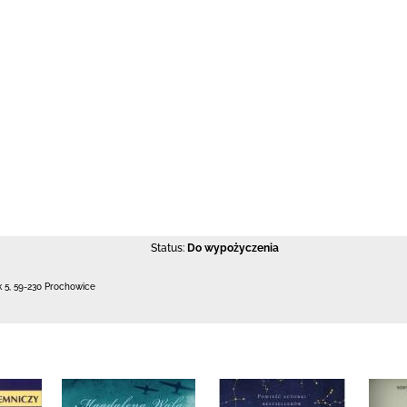
Status:
Do wypożyczenia
k 5
,
59-230 Prochowice