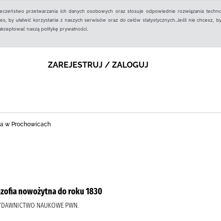
ieczeństwo przetwarzania ich danych osobowych oraz stosuje odpowiednie rozwiązania techno
, by ułatwić korzystanie z naszych serwisów oraz do celów statystycznych.Jeśli nie chcesz, by
aakceptować naszą politykę prywatności.
ZAREJESTRUJ / ZALOGUJ
zna w Prochowicach
Filozofia nowożytna do roku 1830
WYDAWNICTWO NAUKOWE PWN.