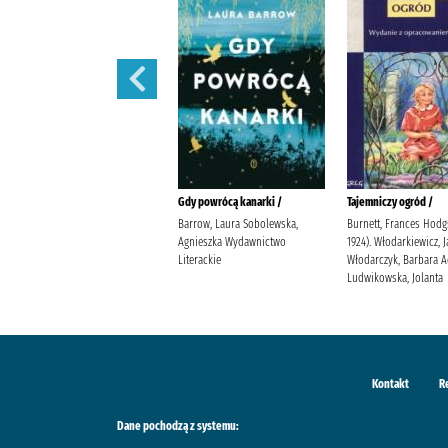
W szponach /
Gdy powrócą kanarki /
Tajemniczy ogród /
Janiszewska, Izabela
Barrow, Laura Sobolewska,
Burnett, Frances Hodg
Wydawnictwo Poznańskie
Agnieszka Wydawnictwo
1924). Włodarkiewicz, 
Literackie
Włodarczyk, Barbara 
Ludwikowska, Jolanta
Kontakt
R
Dane pochodzą z systemu: