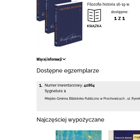
Filozofia historia 16-19 w.
dostępne:
1 z 1
Więcej informacji
Dostępne egzemplarze
1.
Numer inwentarzowy:
42864
Sygnatura:
1
Miejsko-Gminna Biblioteka Publiczna w Prochowicach
,
ul. Ryne
Najczęściej wypożyczane