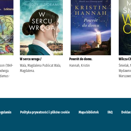
W sercu wroga /
Powrót do domu.
Wilcza Ch
son (1849-
Wala, Magdalena Publicat Wala,
Hannah, Kristin
Śmielak, 
Jadwiga.
Magdalena.
Wydawni
Adamus-
Warszaw
egulamin
Polityka prywatności i plików cookie
Mapa bibliotek
FAQ
Deklar