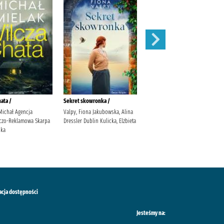
ata /
Sekret skowronka /
Nieznajomi
Michał Agencja
Valpy, Fiona Jakubowska, Alina
Janiszewska, Izabela (1983- ).
czo-Reklamowa Skarpa
Dressler Dublin Kulicka, Elżbieta
ska
acja dostępności
Jesteśmy na: