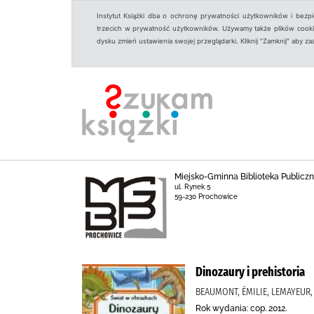
Instytut Książki dba o ochronę prywatności użytkowników i bezp
trzecich w prywatność użytkowników. Używamy także plików cookies
dysku zmień ustawienia swojej przeglądarki. Kliknij "Zamknij" aby z
Miejsko-Gminna Biblioteka Public
ul. Rynek 5
59-230 Prochowice
Dinozaury i prehistoria
BEAUMONT, ÉMILIE, LEMAYEUR, 
Rok wydania: cop. 2012.