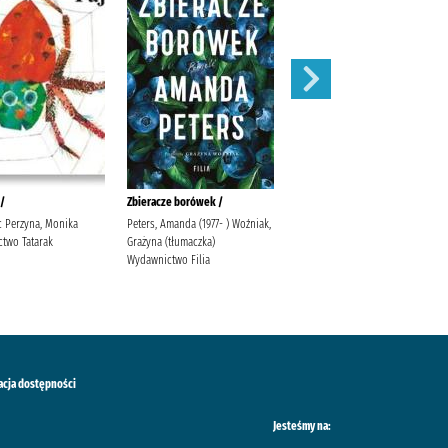
 /
Zbieracze borówek /
Sekret skowronka /
ic Perzyna, Monika
Peters, Amanda (1977- ) Woźniak,
Valpy, Fiona Jakubowska, Alina
two Tatarak
Grażyna (tłumaczka)
Dressler Dublin Kulicka, Elżbieta
Wydawnictwo Filia
acja dostępności
Jesteśmy na: