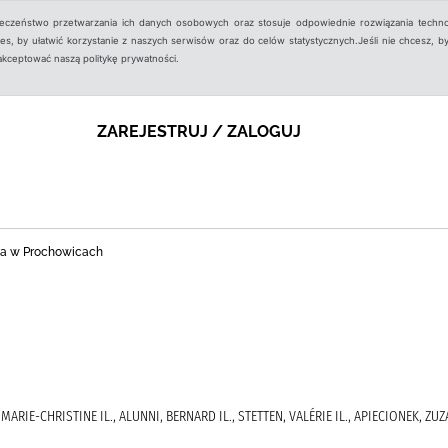
ieczeństwo przetwarzania ich danych osobowych oraz stosuje odpowiednie rozwiązania techno
, by ułatwić korzystanie z naszych serwisów oraz do celów statystycznych.Jeśli nie chcesz, by
aakceptować naszą politykę prywatności.
ZAREJESTRUJ / ZALOGUJ
zna w Prochowicach
MARIE-CHRISTINE IL., ALUNNI, BERNARD IL., STETTEN, VALÉRIE IL., APIECIONEK, 