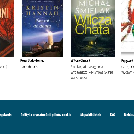
Powrót do domu.
Wilcza Chata /
Pajączek
83- ).
Hannah, Kristin
Śmielak, Michał Agencja
Carle, Er
Wydawniczo-Reklamowa Skarpa
Wydawnic
Warszawska
egulamin
Polityka prywatności i plików cookie
Mapa bibliotek
FAQ
Deklar