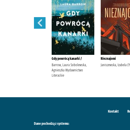
W szponach /
Gdy powrócą kanarki /
Nieznajomi
Janiszewska, Izabela
Barrow, Laura Sobolewska,
Janiszewska, Izabela (19
Wydawnictwo Poznańskie
Agnieszka Wydawnictwo
Literackie
Kontakt
R
Dane pochodzą z systemu: