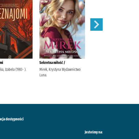
mi
Sekretna miłość /
Tajemniczy ogród /
a, Izabela (1983- ).
Mirek, Krystyna Wydawnictwo
Burnett, Frances Hodgson (1849-
Luna.
1924). Włodarkiewicz, Jadwiga.
Włodarczyk, Barbara Adamus-
Ludwikowska, Jolanta
acja dostępności
Jesteśmy na: