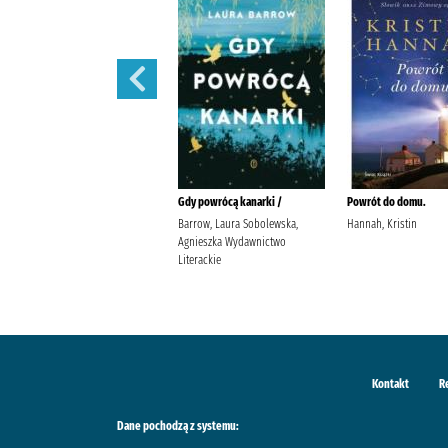
W szponach /
Gdy powrócą kanarki /
Powrót do domu.
Janiszewska, Izabela
Barrow, Laura Sobolewska,
Hannah, Kristin
Wydawnictwo Poznańskie
Agnieszka Wydawnictwo
Literackie
Kontakt
R
Dane pochodzą z systemu: