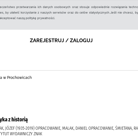
ieczeństwo przetwarzania ich danych osobowych oraz stosuje odpowiednie rozwiązania techno
, by ułatwić korzystanie z naszych serwisów oraz do celów statystycznych.Jeśli nie chcesz, by
aakceptować naszą politykę prywatności.
ZAREJESTRUJ / ZALOGUJ
zna w Prochowicach
yka z historią
AK, JÓZEF (1935-2019) OPRACOWANIE, MALAK, DANIEL OPRACOWANIE, ŚMIETANA, RA
STYTUT WYDAWNICZY ZNAK