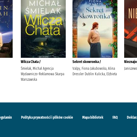
Wilcza Chata /
Sekret skowronka /
Nieznajo
Śmielak, Michał Agencja
Valpy, Fiona Jakubowska, Alina
Janiszewsk
Wydawniczo-Reklamowa Skarpa
Dressler Dublin Kulicka, Elżbieta
Warszawska
egulamin
Polityka prywatności i plików cookie
Mapa bibliotek
FAQ
Deklar