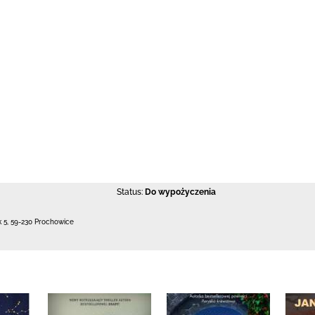
Status:
Do wypożyczenia
k 5
,
59-230 Prochowice