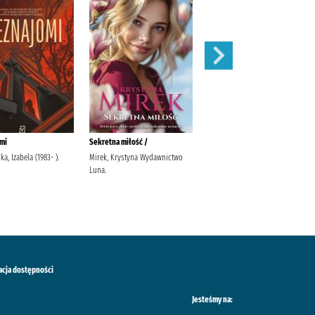
mi
Sekretna miłość /
Tajemniczy ogród /
a, Izabela (1983- ).
Mirek, Krystyna Wydawnictwo
Burnett, Frances Hodgson (1849-
Luna.
1924). Włodarkiewicz, Jadwiga.
Włodarczyk, Barbara Adamus-
Ludwikowska, Jolanta
acja dostępności
Jesteśmy na: