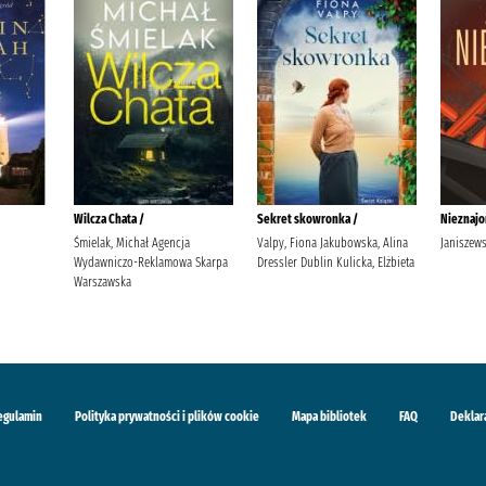
Wilcza Chata /
Sekret skowronka /
Nieznajo
Śmielak, Michał Agencja
Valpy, Fiona Jakubowska, Alina
Janiszewsk
Wydawniczo-Reklamowa Skarpa
Dressler Dublin Kulicka, Elżbieta
Warszawska
egulamin
Polityka prywatności i plików cookie
Mapa bibliotek
FAQ
Deklar