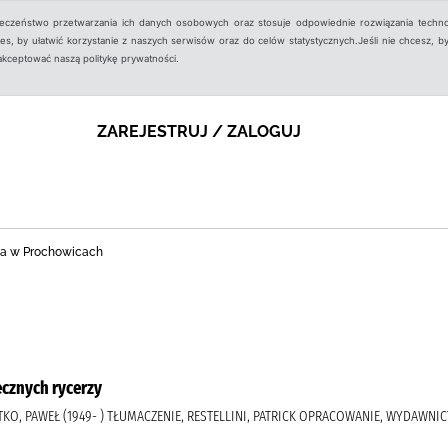
ieczeństwo przetwarzania ich danych osobowych oraz stosuje odpowiednie rozwiązania techno
, by ułatwić korzystanie z naszych serwisów oraz do celów statystycznych.Jeśli nie chcesz, by
aakceptować naszą politykę prywatności.
ZAREJESTRUJ / ZALOGUJ
zna w Prochowicach
cznych rycerzy
 LATKO, PAWEŁ (1949- ) TŁUMACZENIE, RESTELLINI, PATRICK OPRACOWANIE, WYDAW