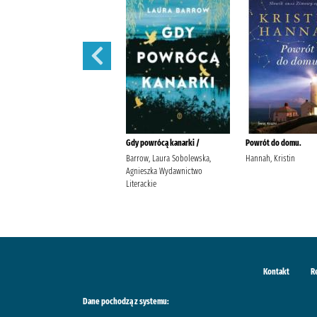
W szponach /
Gdy powrócą kanarki /
Powrót do domu.
Janiszewska, Izabela
Barrow, Laura Sobolewska,
Hannah, Kristin
Wydawnictwo Poznańskie
Agnieszka Wydawnictwo
Literackie
Kontakt
R
Dane pochodzą z systemu: