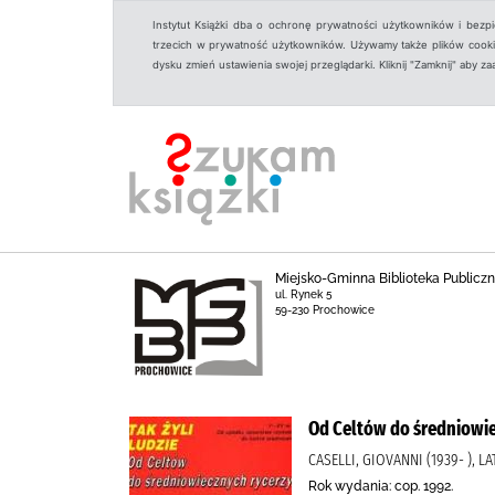
Instytut Książki dba o ochronę prywatności użytkowników i bezp
trzecich w prywatność użytkowników. Używamy także plików cookies
dysku zmień ustawienia swojej przeglądarki. Kliknij "Zamknij" aby z
Miejsko-Gminna Biblioteka Public
ul. Rynek 5
59-230 Prochowice
Od Celtów do średniowie
CASELLI, GIOVANNI (1939- ),
Rok wydania: cop. 1992.