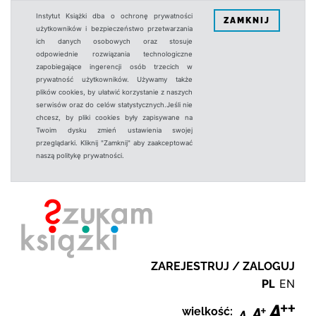
Instytut Książki dba o ochronę prywatności
ZAMKNIJ
użytkowników i bezpieczeństwo przetwarzania
ich danych osobowych oraz stosuje
odpowiednie rozwiązania technologiczne
zapobiegające ingerencji osób trzecich w
prywatność użytkowników. Używamy także
plików cookies, by ułatwić korzystanie z naszych
serwisów oraz do celów statystycznych.Jeśli nie
chcesz, by pliki cookies były zapisywane na
Twoim dysku zmień ustawienia swojej
przeglądarki. Kliknij "Zamknij" aby zaakceptować
naszą politykę prywatności.
ZAREJESTRUJ / ZALOGUJ
PL
EN
wielkość: