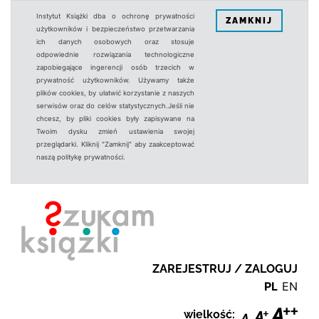
Instytut Książki dba o ochronę prywatności
ZAMKNIJ
użytkowników i bezpieczeństwo przetwarzania
ich danych osobowych oraz stosuje
odpowiednie rozwiązania technologiczne
zapobiegające ingerencji osób trzecich w
prywatność użytkowników. Używamy także
plików cookies, by ułatwić korzystanie z naszych
serwisów oraz do celów statystycznych.Jeśli nie
chcesz, by pliki cookies były zapisywane na
Twoim dysku zmień ustawienia swojej
przeglądarki. Kliknij "Zamknij" aby zaakceptować
naszą politykę prywatności.
ZAREJESTRUJ / ZALOGUJ
PL
EN
wielkość: