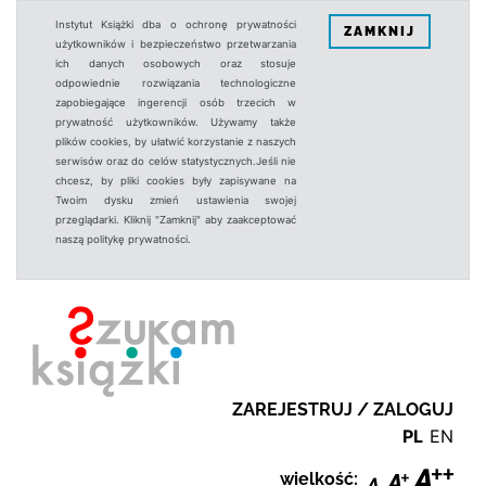
Instytut Książki dba o ochronę prywatności
ZAMKNIJ
użytkowników i bezpieczeństwo przetwarzania
ich danych osobowych oraz stosuje
odpowiednie rozwiązania technologiczne
zapobiegające ingerencji osób trzecich w
prywatność użytkowników. Używamy także
plików cookies, by ułatwić korzystanie z naszych
serwisów oraz do celów statystycznych.Jeśli nie
chcesz, by pliki cookies były zapisywane na
Twoim dysku zmień ustawienia swojej
przeglądarki. Kliknij "Zamknij" aby zaakceptować
naszą politykę prywatności.
ZAREJESTRUJ / ZALOGUJ
PL
EN
wielkość: