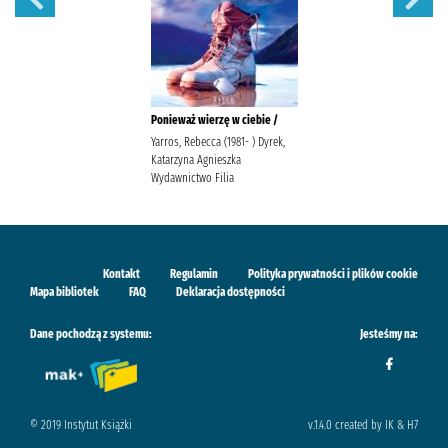
Ponieważ wierzę w ciebie /
Yarros, Rebecca (1981- ) Dyrek,
Katarzyna Agnieszka
Wydawnictwo Filia
Kontakt
Regulamin
Polityka prywatności i plików cookie
Mapa bibliotek
FAQ
Deklaracja dostępności
Dane pochodzą z systemu:
Jesteśmy na:
© 2019 Instytut Książki
v.1.4.0 created by IK & H7