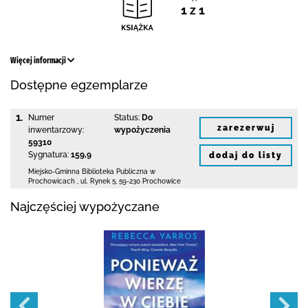
1 z 1
Więcej informacji
Dostępne egzemplarze
1.
Numer
Status:
Do
zarezerwuj
inwentarzowy:
wypożyczenia
59310
Sygnatura:
159,9
dodaj do listy
Miejsko-Gminna Biblioteka Publiczna w
Prochowicach
,
ul. Rynek 5
,
59-230 Prochowice
Najczęściej wypożyczane