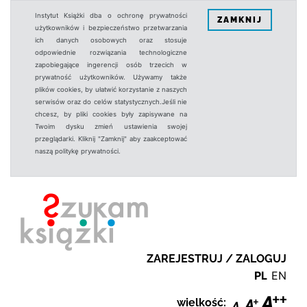
Instytut Książki dba o ochronę prywatności
ZAMKNIJ
użytkowników i bezpieczeństwo przetwarzania
ich danych osobowych oraz stosuje
odpowiednie rozwiązania technologiczne
zapobiegające ingerencji osób trzecich w
prywatność użytkowników. Używamy także
plików cookies, by ułatwić korzystanie z naszych
serwisów oraz do celów statystycznych.Jeśli nie
chcesz, by pliki cookies były zapisywane na
Twoim dysku zmień ustawienia swojej
przeglądarki. Kliknij "Zamknij" aby zaakceptować
naszą politykę prywatności.
ZAREJESTRUJ / ZALOGUJ
PL
EN
wielkość: