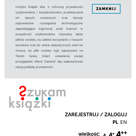
Instytut Książki dba o ochronę prywatności
ZAMKNIJ
użytkowników i bezpieczeństwo przetwarzania
ich danych osobowych oraz stosuje
odpowiednie rozwiązania technologiczne
zapobiegające ingerencji osób trzecich w
prywatność użytkowników. Używamy także
plików cookies, by ułatwić korzystanie z naszych
serwisów oraz do celów statystycznych.Jeśli nie
chcesz, by pliki cookies były zapisywane na
Twoim dysku zmień ustawienia swojej
przeglądarki. Kliknij "Zamknij" aby zaakceptować
naszą politykę prywatności.
ZAREJESTRUJ / ZALOGUJ
PL
EN
wielkość: