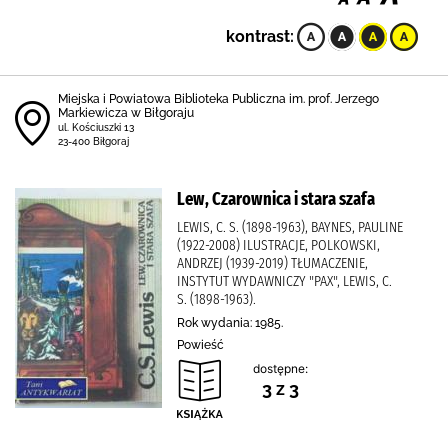
kontrast:
Miejska i Powiatowa Biblioteka Publiczna im. prof. Jerzego
Markiewicza w Biłgoraju
ul. Kościuszki 13
23-400 Biłgoraj
Lew, Czarownica i stara szafa
LEWIS, C. S. (1898-1963), BAYNES, PAULINE
(1922-2008) ILUSTRACJE, POLKOWSKI,
ANDRZEJ (1939-2019) TŁUMACZENIE,
INSTYTUT WYDAWNICZY "PAX", LEWIS, C.
S. (1898-1963).
Rok wydania: 1985.
Powieść
dostępne:
3 z 3