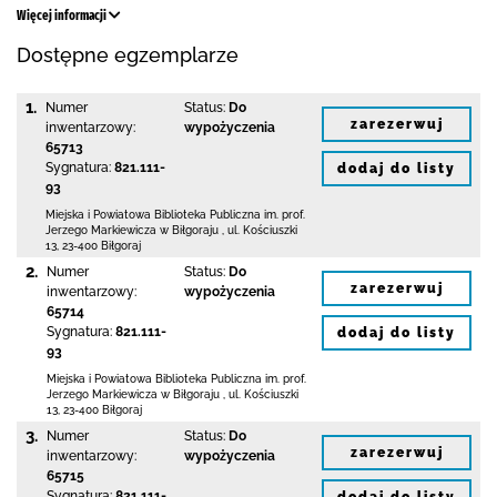
Więcej informacji
Dostępne egzemplarze
1.
Numer
Status:
Do
zarezerwuj
inwentarzowy:
wypożyczenia
65713
Sygnatura:
821.111-
dodaj do listy
93
Miejska i Powiatowa Biblioteka Publiczna
im. prof.
Jerzego Markiewicza w Biłgoraju
,
ul. Kościuszki
13
,
23-400 Biłgoraj
2.
Numer
Status:
Do
zarezerwuj
inwentarzowy:
wypożyczenia
65714
Sygnatura:
821.111-
dodaj do listy
93
Miejska i Powiatowa Biblioteka Publiczna
im. prof.
Jerzego Markiewicza w Biłgoraju
,
ul. Kościuszki
13
,
23-400 Biłgoraj
3.
Numer
Status:
Do
zarezerwuj
inwentarzowy:
wypożyczenia
65715
Sygnatura:
821.111-
dodaj do listy