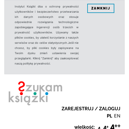
Instytut Książki dba o ochronę prywatności
ZAMKNIJ
użytkowników i bezpieczeństwo przetwarzania
ich danych osobowych oraz stosuje
odpowiednie rozwiązania technologiczne
zapobiegające ingerencji osób trzecich w
prywatność użytkowników. Używamy także
plików cookies, by ułatwić korzystanie z naszych
serwisów oraz do celów statystycznych.Jeśli nie
chcesz, by pliki cookies były zapisywane na
Twoim dysku zmień ustawienia swojej
przeglądarki. Kliknij "Zamknij" aby zaakceptować
naszą politykę prywatności.
ZAREJESTRUJ / ZALOGUJ
PL
EN
wielkość: