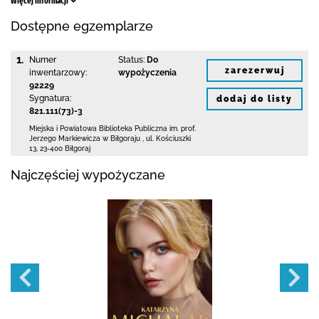
Więcej informacji
Dostępne egzemplarze
1.
Numer
Status:
Do
zarezerwuj
inwentarzowy:
wypożyczenia
92229
Sygnatura:
dodaj do listy
821.111(73)-3
Miejska i Powiatowa Biblioteka Publiczna
im. prof.
Jerzego Markiewicza w Biłgoraju
,
ul. Kościuszki
13
,
23-400 Biłgoraj
Najczęściej wypożyczane