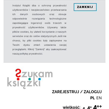
Instytut Książki dba o ochronę prywatności
ZAMKNIJ
użytkowników i bezpieczeństwo przetwarzania
ich danych osobowych oraz stosuje
odpowiednie rozwiązania technologiczne
zapobiegające ingerencji osób trzecich w
prywatność użytkowników. Używamy także
plików cookies, by ułatwić korzystanie z naszych
serwisów oraz do celów statystycznych.Jeśli nie
chcesz, by pliki cookies były zapisywane na
Twoim dysku zmień ustawienia swojej
przeglądarki. Kliknij "Zamknij" aby zaakceptować
naszą politykę prywatności.
ZAREJESTRUJ / ZALOGUJ
PL
EN
wielkość: