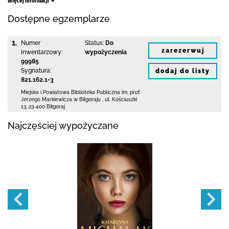
Więcej informacji
Dostępne egzemplarze
1.
Numer
Status:
Do
zarezerwuj
inwentarzowy:
wypożyczenia
99985
Sygnatura:
dodaj do listy
821.162.1-3
Miejska i Powiatowa Biblioteka Publiczna
im. prof.
Jerzego Markiewicza w Biłgoraju
,
ul. Kościuszki
13
,
23-400 Biłgoraj
Najczęściej wypożyczane