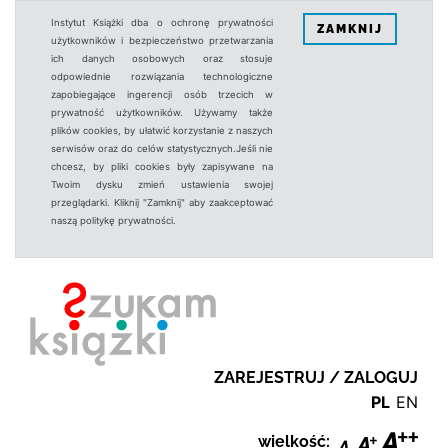
Instytut Książki dba o ochronę prywatności
ZAMKNIJ
użytkowników i bezpieczeństwo przetwarzania
ich danych osobowych oraz stosuje
odpowiednie rozwiązania technologiczne
zapobiegające ingerencji osób trzecich w
prywatność użytkowników. Używamy także
plików cookies, by ułatwić korzystanie z naszych
serwisów oraz do celów statystycznych.Jeśli nie
chcesz, by pliki cookies były zapisywane na
Twoim dysku zmień ustawienia swojej
przeglądarki. Kliknij "Zamknij" aby zaakceptować
naszą politykę prywatności.
ZAREJESTRUJ / ZALOGUJ
PL
EN
wielkość: