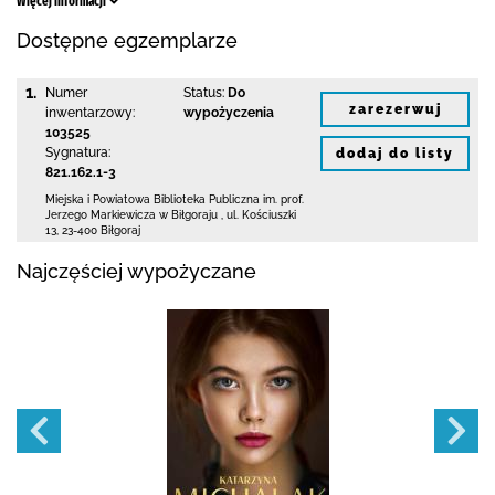
Więcej informacji
Dostępne egzemplarze
1.
Numer
Status:
Do
zarezerwuj
inwentarzowy:
wypożyczenia
103525
Sygnatura:
dodaj do listy
821.162.1-3
Miejska i Powiatowa Biblioteka Publiczna
im. prof.
Jerzego Markiewicza w Biłgoraju
,
ul. Kościuszki
13
,
23-400 Biłgoraj
Najczęściej wypożyczane